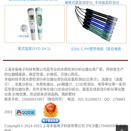
便携式氨氮测定仪_手持氨氮检测分析仪_AD-82B
笔式盐度计YD-1H 1L
E201-C PH塑壳电极（复合电极
上海丰临电子科技有限公司是专业的
水质检测分析仪
器仪表厂家，所研发生产
的仪器精度高，稳定性强，价格低，可放心购买。
丰临科技专营水质检测分析仪器仪表包括
余氯检测仪(比色计)
、
浊度仪（浊度
计）
、
余氯分析仪
、
水质色度仪
、
pH酸度计
、
COD检测仪
、
电导率仪
等一系列
实验室仪器仪表，另外还有
在线COD自动分析仪
、
氨氮在线自动分析仪
等仪器
仪表,价格优惠，欢迎前来咨询选购。
溅射靶材
联系手机：
15000937857
（微信同号） 电话：
021-31266671
QQ：
276683
2001
Copyright © 2014-2021 上海丰临电子科技有限公司
沪ICP备17046009号
版权
所有.