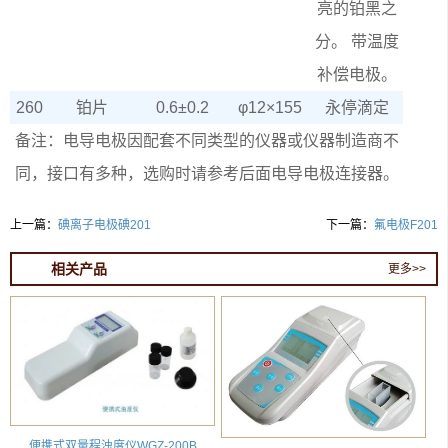
亮的铂黑之
分。 带温度
补偿电极。
260
铂片
0.6±0.2
φ
12×155
永停滴定
备注：电导电极因配套不同类型的仪器或仪器制造商不
同，接口有多种，选购时请参考后面电导电极连接器。
上一篇：
碘离子电极碘201
下一篇：
氟电极F201
相关产品
更多>>
便携式双量程浊度仪WGZ-200B