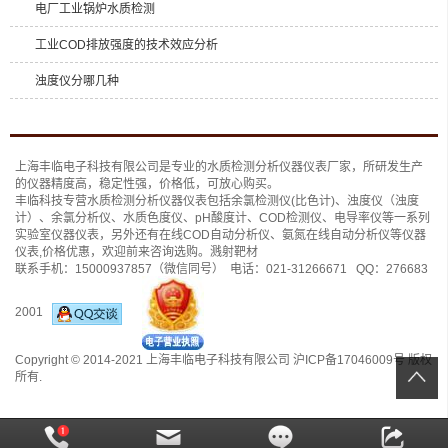
电厂工业锅炉水质检测
工业COD排放强度的技术效应分析
浊度仪分哪几种
上海丰临电子科技有限公司是专业的
水质检测分析仪
器仪表厂家，所研发生产
的仪器精度高，稳定性强，价格低，可放心购买。
丰临科技专营水质检测分析仪器仪表包括
余氯检测仪(比色计)
、
浊度仪（浊度
计）
、
余氯分析仪
、
水质色度仪
、
pH酸度计
、
COD检测仪
、
电导率仪
等一系列
实验室仪器仪表，另外还有
在线COD自动分析仪
、
氨氮在线自动分析仪
等仪器
仪表,价格优惠，欢迎前来咨询选购。
溅射靶材
联系手机：
15000937857
（微信同号） 电话：
021-31266671
QQ：
276683
2001
Copyright © 2014-2021 上海丰临电子科技有限公司
沪ICP备17046009号
版权
所有.