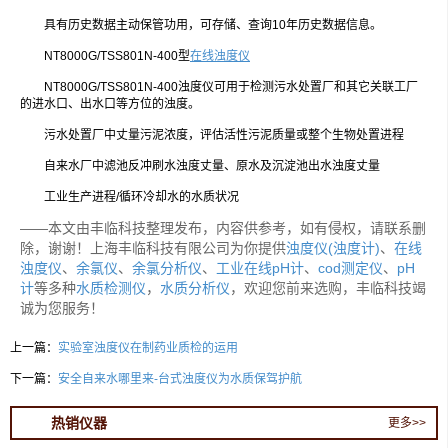
具有历史数据主动保管功用，可存储、查询10年历史数据信息。
NT8000G/TSS801N-400型
在线浊度仪
NT8000G/TSS801N-400浊度仪可用于检测污水处置厂和其它关联工厂
的进水口、出水口等方位的浊度。
污水处置厂中丈量污泥浓度，评估活性污泥质量或整个生物处置进程
自来水厂中滤池反冲刷水浊度丈量、原水及沉淀池出水浊度丈量
工业生产进程/循环冷却水的水质状况
——本文由丰临科技整理发布，内容供参考，如有侵权，请联系删
除，谢谢！上海丰临科技有限公司为你提供
浊度仪(浊度计)
、
在线
浊度仪
、
余氯仪
、
余氯分析仪
、
工业在线pH计
、
cod测定仪
、
pH
计
等多种
水质检测仪
，
水质分析仪
，欢迎您前来选购，丰临科技竭
诚为您服务！
上一篇：
实验室浊度仪在制药业质检的运用
下一篇：
安全自来水哪里来-台式浊度仪为水质保驾护航
热销仪器
更多>>