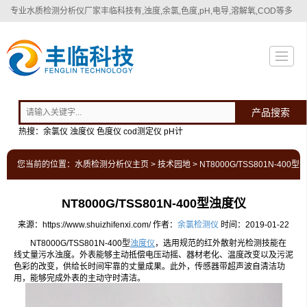
专业
水质检测分析仪厂家
丰临科技有,浊度,余氯,色度,pH,电导,溶解氧,COD等多
种水质检测分析仪！
产品搜索
热搜：余氯仪 浊度仪 色度仪 cod测定仪 pH计
您当前的位置：
水质检测分析仪主页
>
技术园地
> NT8000G/TSS801N-400
NT8000G/TSS801N-400型浊度仪
来源：https://www.shuizhifenxi.com/
作者：
余氯检测仪
时间：2019-01-22
NT8000G/TSS801N-400型
浊度仪
，选用规范的红外散射光检测技能在
线丈量污水浊度。外表能够主动抵偿电压动摇、器材老化、温度改变以及污泥
色彩的改变，供给长时间牢靠的丈量成果。此外，传感器带超声波自清洁功
用，能够完成外表的主动守时清洁。