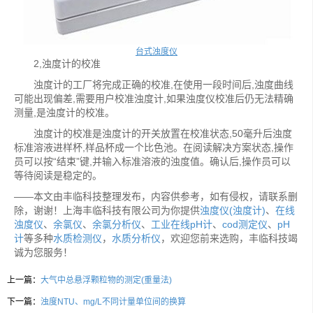
台式浊度仪
2,浊度计的校准
浊度计的工厂将完成正确的校准,在使用一段时间后,浊度曲线
可能出现偏差,需要用户校准浊度计,如果浊度仪校准后仍无法精确
测量,是浊度计的校准。
浊度计的校准是浊度计的开关放置在校准状态,50毫升后浊度
标准溶液进样杯,样品杯成一个比色池。在阅读解决方案状态,操作
员可以按“结束”键,并输入标准溶液的浊度值。确认后,操作员可以
等待阅读是稳定的。
——本文由丰临科技整理发布，内容供参考，如有侵权，请联系删
除，谢谢！上海丰临科技有限公司为你提供
浊度仪(浊度计)
、
在线
浊度仪
、
余氯仪
、
余氯分析仪
、
工业在线pH计
、
cod测定仪
、
pH
计
等多种
水质检测仪
，
水质分析仪
，欢迎您前来选购，丰临科技竭
诚为您服务！
上一篇：
大气中总悬浮颗粒物的测定(重量法)
下一篇：
浊度NTU、mg/L不同计量单位间的换算