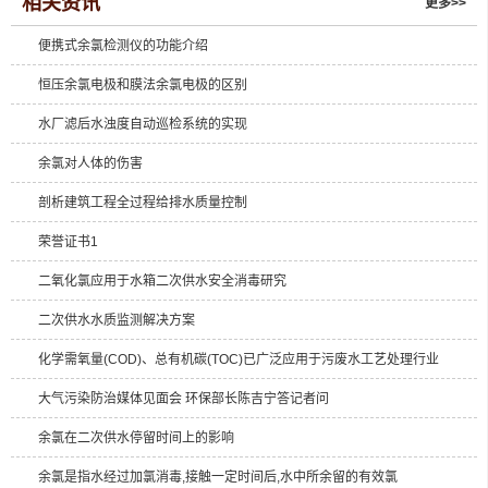
相关资讯
更多>>
便携式余氯检测仪的功能介绍
恒压余氯电极和膜法余氯电极的区别
水厂滤后水浊度自动巡检系统的实现
余氯对人体的伤害
剖析建筑工程全过程给排水质量控制
荣誉证书1
二氧化氯应用于水箱二次供水安全消毒研究
二次供水水质监测解决方案
化学需氧量(COD)、总有机碳(TOC)已广泛应用于污废水工艺处理行业
大气污染防治媒体见面会 环保部长陈吉宁答记者问
余氯在二次供水停留时间上的影响
余氯是指水经过加氯消毒,接触一定时间后,水中所余留的有效氯