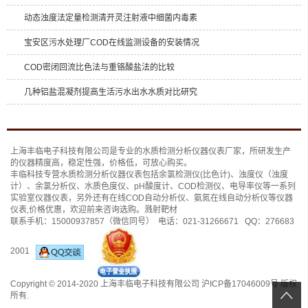
动态浊度法定量检测清开灵注射液中细菌内毒素
宝安区污水处理厂COD在线监测设备的安装情况
COD密闭回流比色法与重铬酸盐法的比较
几种铝盐混凝剂提高生活污水出水水质对比研究
上海丰临电子科技有限公司是专业的
水质检测分析仪
器仪表厂家，所研发生产
的仪器精度高，稳定性强，价格低，可放心购买。
丰临科技专营水质检测分析仪器仪表包括
余氯检测仪(比色计)
、
浊度仪（浊度
计）
、
余氯分析仪
、
水质色度仪
、
pH酸度计
、
COD检测仪
、
电导率仪
等一系列
实验室仪器仪表，另外还有
在线COD自动分析仪
、
氨氮在线自动分析仪
等仪器
仪表,价格优惠，欢迎前来咨询选购。
溅射靶材
联系手机：
15000937857
（微信同号） 电话：
021-31266671
QQ：
276683
2001
Copyright © 2014-2020 上海丰临电子科技有限公司
沪ICP备17046009号
版权
所有.