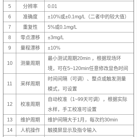
5
分辨率
0.01
6
准确度
±10%或±0.1mg/L（二者中的较大值）
7
重复性
5%或0.1mg/L
8
零点漂移
±3mg/L
9
量程漂移
±10%
最小测试周期20min ，根据现场环
10
测量周期
境，可在5~120min任意修改显色时间
时间间隔（可调）、整点或触发测量
11
采样周期
模式，可设置
自动校准（1~99天可调），根据实际
12
校准周期
水样，手工校准可设置
13
维护周期
维护间隔大于1月，每次约30min
14
人机操作
触摸屏显示及指令输入