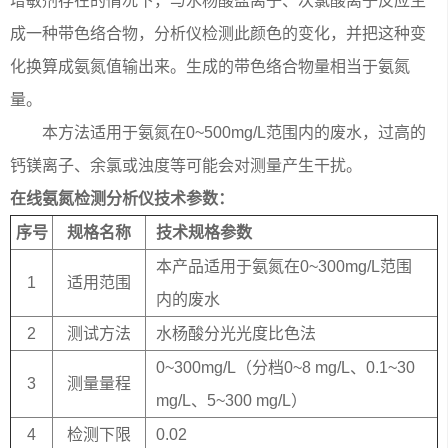
增敏剂存在的情况下，与水杨酸盐离子、次氯酸离子反应生
成一种带色络合物，分析仪检测此颜色的变化，并把这种变
化换算成氨氮值输出来。生成的带色络合物量相当于氨氮
量。
本方法适用于氨氮在0~500mg/L范围内的废水，过高的
钙镁离子、余氯或浊度等可能会对测量产生干扰。
在线氨氮检测分析仪技术参数：
序号
规格名称
技术规格参数
本产品适用于氨氮在0~300mg/L范围
1
适用范围
内的废水
2
测试方法
水杨酸分光光度比色法
0~300mg/L（分档0~8 mg/L、0.1~30
3
测量量程
mg/L、5~300 mg/L）
4
检测下限
0.02