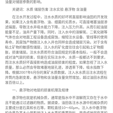
油量对储层参数的影响。
关键词：水质 储层伤害 注水实验 悬浮物 含油量
在注水开发过程中，注水水质的好坏将直接影响油田的开发效
果，如果注入含有悬浮物、油、细菌的劣质水，可直接堵塞油层渗
滤端面，导致注水井吸水能力下降，注入压力升高，从而引起油层
能量不足，油井产量下降。同时，注入水中的溶解氧、二氧化碳等
气体也会对地面工程设备造成腐蚀，缩短注水设备、管线等的使用
寿命，其腐蚀产物随注入水入井也同样会造成储层污染。对于含有
粘土矿物的敏感性储层，注入水的矿化度往往会引起粘土矿物膨
胀，损害储层。注水水质若符合油田规定的基本指标，一般不会造
成对油气层的损害，但是在实际注水中，水质一般都达不到要求，
而注水水质好坏直接影响造成油层损害的程度。如果忽视了注入水
质量，那么必然会导致堵塞地层孔道，渗透率下降，吸水指数下
降。根据2007年6月份的某矿水质数据，注入水水质沿注水流程在
井筒内急剧变差，悬浮物和含油量含量突然增加，超过油田水质标
准百倍以上。
一、悬浮物对地层的损害机理及规律
悬浮物也就是机械杂质，通常是指水中不溶解而又存在于水中
且不能通过过滤器的物质。据调查，油田各注水水源中机械杂质的
主要成分是石英和长石等，颗粒直径10～60μm。注入水中悬浮物
的含量及其大小是影响注入水水质的重要指标，是造成地层伤害的