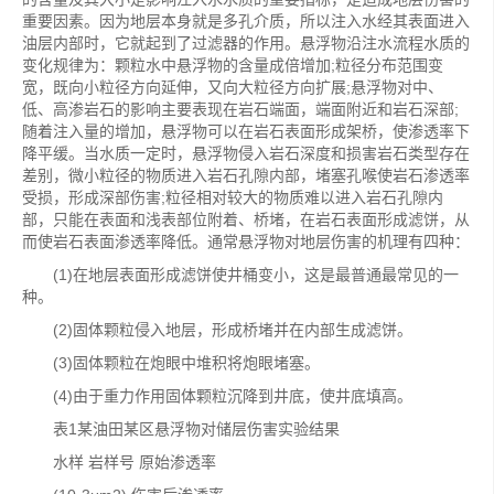
重要因素。因为地层本身就是多孔介质，所以注入水经其表面进入
油层内部时，它就起到了过滤器的作用。悬浮物沿注水流程水质的
变化规律为：颗粒水中悬浮物的含量成倍增加;粒径分布范围变
宽，既向小粒径方向延伸，又向大粒径方向扩展;悬浮物对中、
低、高渗岩石的影响主要表现在岩石端面，端面附近和岩石深部;
随着注入量的增加，悬浮物可以在岩石表面形成架桥，使渗透率下
降平缓。当水质一定时，悬浮物侵入岩石深度和损害岩石类型存在
差别，微小粒径的物质进入岩石孔隙内部，堵塞孔喉使岩石渗透率
受损，形成深部伤害;粒径相对较大的物质难以进入岩石孔隙内
部，只能在表面和浅表部位附着、桥堵，在岩石表面形成滤饼，从
而使岩石表面渗透率降低。通常悬浮物对地层伤害的机理有四种：
(1)在地层表面形成滤饼使井桶变小，这是最普通最常见的一
种。
(2)固体颗粒侵入地层，形成桥堵并在内部生成滤饼。
(3)固体颗粒在炮眼中堆积将炮眼堵塞。
(4)由于重力作用固体颗粒沉降到井底，使井底填高。
表1某油田某区悬浮物对储层伤害实验结果
水样 岩样号 原始渗透率