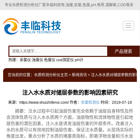
专业
水质检测分析仪厂家
丰临科技有,浊度,余氯,色度,pH,电导,溶解氧,COD等多
种水质检测分析仪！
产品搜索
热搜：余氯仪 浊度仪 色度仪 cod测定仪 pH计
您当前的位置：
水质检测分析仪主页
>
新闻资讯
> 注入水水质对储层参数的影
注入水水质对储层参数的影响因素研究
来源：https://www.shuizhifenxi.com/
作者：
余氯检测仪
时间：2019-07-18
摘要：注水过程中引起油层伤害完全依赖于油层自身特性及所
含流体性质与注入水水质两个方面，油层物性和流体物性是引起地
层伤害的潜在因素，注入水是诱发油层伤害的外部条件。改善注入
水的水质可以有效地控制油层伤害，保证注水质量。从现场实际的
角度出发，重点分析了水质的堵塞类指标，即悬浮物含量和污水含