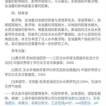
油量的影响相比，影响作用较小。可以看出，水质指标中悬浮物、
含油量的影响是最主要的因素。
四、结束语
悬浮物、含油量对地层的损害与渗透率有关，渗透率越小，损
害程度越大，悬浮物、含油量的浓度越大，对地层的损害也越大。
水质对储层的影响中，堵塞类指标影响最大。某油田的注水站水质
虽然符合标准，但是井口实际注水水质严重超标。由于从现场实际
角度出发，本文仅考虑了注入水中悬浮物，含油量两个指标进行论
述，其它指标的还需要作进一步的研究工作。
参考文献：
[1]黄文明.杏树岗油田杏一～三区注水井增注措施优化设计方
法[D].中国优秀硕士学位论文全文数据库，2005.
[2]陈文.注水井储层伤害评价研究及防治措施[D].中国优秀硕士
学位论文全文数据库，2004.
[3]朱国华，沈克勤.低渗透油田注水水质研究[J].2004，石油与
天然气地质.
——本文由丰临科技整理发布，内容供参考，如有侵权，请联系删
除，谢谢！上海丰临科技有限公司为你提供
浊度仪(浊度计)
、
在线
浊度仪
、
余氯仪
、
余氯分析仪
、
工业在线pH计
、
cod测定仪
、
pH