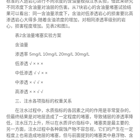
标准的人造岩心进行不同浓度的含油量模拟注水实验，借此来研究
不同浓度下含油量对油层的伤害。从7块岩心的含油量堵塞试验结
果可以看出：同一含油量浓度下，含油对低渗透岩心的损害要比高
渗透岩心大得多;随着含油浓度的增加，对相同渗透率级别的岩
心，损害程度增加。见表2和图1。
表2含油量堵塞实验方案
含油量
渗透率 5mg/L 10mg/L 20mg/L 30mg/L
低渗透 √ × × ×
中低渗透 √ √ × ×
中渗透 × √ √ ×
高渗透 × × √ √
三、注水各项指标的权重关系
在注水过程中，水质指标的各因素之间的作用是非常复杂的，
但最终结果是对地层造成了一定程度的堵塞，导致储层的渗透率降
低，注水压力上升，所以在水质评价指标中，堵塞类是最主要的;
另一方面，注水过程中各种腐蚀产物不容忽视，它们的产生在一定
程度上也易造成地层的堵塞，但与前面提到的堵塞类中悬浮物、含