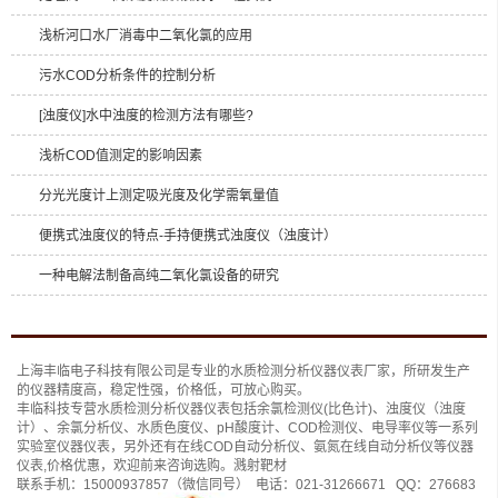
浅析河口水厂消毒中二氧化氯的应用
污水COD分析条件的控制分析
[浊度仪]水中浊度的检测方法有哪些?
浅析COD值测定的影响因素
分光光度计上测定吸光度及化学需氧量值
便携式浊度仪的特点-手持便携式浊度仪（浊度计）
一种电解法制备高纯二氧化氯设备的研究
上海丰临电子科技有限公司是专业的
水质检测分析仪
器仪表厂家，所研发生产
的仪器精度高，稳定性强，价格低，可放心购买。
丰临科技专营水质检测分析仪器仪表包括
余氯检测仪(比色计)
、
浊度仪（浊度
计）
、
余氯分析仪
、
水质色度仪
、
pH酸度计
、
COD检测仪
、
电导率仪
等一系列
实验室仪器仪表，另外还有
在线COD自动分析仪
、
氨氮在线自动分析仪
等仪器
仪表,价格优惠，欢迎前来咨询选购。
溅射靶材
联系手机：
15000937857
（微信同号） 电话：
021-31266671
QQ：
276683