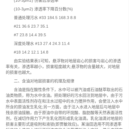
(10-3μm2) 伤害后渗透率
(10-3μm2) 渗透率下降百分数(%)
普通处理污水 #33 184.5 168.3 8.8
#21 36.6 23.7 35.1
#7 23.8 14.4 39.5
深度处理水 #13 27.4 24.3 11.4
#18 14.2 12.1 14.8
由实验结果表1可知，悬浮物对地层岩心的损害与岩心的渗透
率有关，渗透率越小，损害程度越大;悬浮物的含量越大，对地层
的损害也越大。
二、含油对地层损害的机理及规律
含油是指在酸性条件下，水中可以被汽油或石油醚萃取出的石
油类物质，称为水中含油。把处理好的污水回注到地层中，由于污
水中表面活性剂存在和注水过程中的水力搅拌作用，会使注入水中
所含的原油发生乳化;另一方面，由于注入水进入地层后与地层中
残余原油接触，由于原油中自带的环烷酸、脂肪酸等天然表面活性
剂，在减切作用力下产生乳化而形成乳化油滴。乳化油滴对地层的
损害主要形式是吸附和液锁(即贾敏效应)。某油田选用不同渗透率