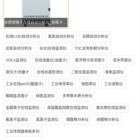
水质铜离子在线自动分析仪_铜离子监测仪-FL-CY-CU05
在线COD自动分析仪
氨氮自动分析仪
总磷自动分析仪
总氮自动分析仪
BOD在线监测仪
TOC总有机碳分析仪
VOCs监测仪
在线浊度仪(浊度计)
悬浮物污泥浓度计
泥水界面仪
液位计/流量计
在线余氯检测仪
二氧化氯监测仪
臭氧监测仪
工业在线pH计(酸度计)
工业电导率仪
电阻率仪
工业溶氧仪
酸碱盐浓度计
硝氮监测仪
多参数水质分析仪
金属离子在线监测仪
高锰酸盐指数在线监测仪
氰化物在线监测仪
氟离子监测仪
氯离子监测仪
磷酸根分析仪
硅酸根分析仪
工业传感器电极系列