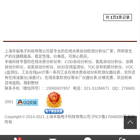
共
1
页
1
条记录
上海丰临电子科技有限公司是专业的
在线水质自动检测分析仪
厂家，所研发生
产的仪器精度高，稳定性强，价格低，可放心购买。
丰临科技专营的在线水质分析仪有：
COD自动分析仪
、
氨氮自动分析仪
、
总磷
自动分析仪
、
总氮自动分析仪
、
BOD在线监测仪
、
TOC总有机碳分析仪
、
VOC
s监测仪
、工业在线pH计等一系列工业在线水质自动分析检测仪器仪表，另外还
有
在线浊度仪(浊度计)
、
在线余氯检测仪
等水厂仪器仪表,价格优惠，欢迎前来
咨询选购。
溅射靶材
联系手机（微信同号）：
15000937857
电话：
021-31266671
QQ：
276683
2001
Copyright © 2014-2021 上海丰临电子科技有限公司
沪ICP备17046009号
版权
所有.