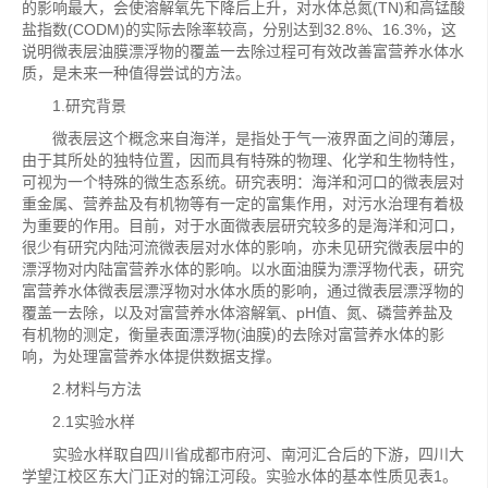
的影响最大，会使溶解氧先下降后上升，对水体总氮(TN)和高锰酸
盐指数(CODM)的实际去除率较高，分别达到32.8%、16.3%，这
说明微表层油膜漂浮物的覆盖一去除过程可有效改善富营养水体水
质，是未来一种值得尝试的方法。
1.研究背景
微表层这个概念来自海洋，是指处于气一液界面之间的薄层，
由于其所处的独特位置，因而具有特殊的物理、化学和生物特性，
可视为一个特殊的微生态系统。研究表明：海洋和河口的微表层对
重金属、营养盐及有机物等有一定的富集作用，对污水治理有着极
为重要的作用。目前，对于水面微表层研究较多的是海洋和河口，
很少有研究内陆河流微表层对水体的影响，亦未见研究微表层中的
漂浮物对内陆富营养水体的影响。以水面油膜为漂浮物代表，研究
富营养水体微表层漂浮物对水体水质的影响，通过微表层漂浮物的
覆盖一去除，以及对富营养水体溶解氧、pH值、氮、磷营养盐及
有机物的测定，衡量表面漂浮物(油膜)的去除对富营养水体的影
响，为处理富营养水体提供数据支撑。
2.材料与方法
2.1实验水样
实验水样取自四川省成都市府河、南河汇合后的下游，四川大
学望江校区东大门正对的锦江河段。实验水体的基本性质见表1。