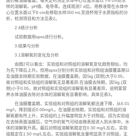
面仍被油膜覆盖。每天定时测定水体中心位置水面以下8 cm处水
样的溶解氧、pH值、电导率。连续观测7 d后，用移液管在水体中
心位置水面以下8 cm处移取水样350 mL至烧杯用于水质指标的分
析，检测项目和方法见表2。
2.4统计分析
试验数据用spss进行分析。
3.结果与分析
3.1溶解氧的变化及分析
由图2可以看出：实验组和对照组的溶解氧变化趋势相似，均
为先下降后上升。但用spss分别分析实验组和对照组油膜覆盖期以
及油膜去除期实验数据，在油膜覆盖期，因Sig.(双侧)大于0.05，
故对照组和实验组的溶解氧无显著差异;在油膜去除期，因Sig.(双
侧)小于0.05，故对照组和实验组的溶解氧有显著差异，说明富营
养水体油膜去除对水体的溶解氧有显著影响，具体见表3。
在油膜覆盖期，实验组和对照组的溶解氧都迅速下降，从6.01
mg/I，降到接近0.00mg/L。在油膜去除期，实验组和对照组的溶
解氧都有所上升，实验组的上升幅度明显大于对照组。因为实验组
在去除表面油膜后，空气中的氧气可经由微表层进入到水体中，水
体的溶解氧升高。最后对照组溶解氧稳定在0.30 mg/L左右，实验
组稳定在1.50 mg/L左右，实验组溶解氧含量明显高于对照组，主