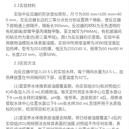
2.2实验材料
实验中反应器的形状类似矩形，尺寸为300 mm×100 mm×40
0 mm，在反应器长边的三等分点处分别设置两个隔板，使反应器
下部相通上部隔开，隔板长350mm。反应器的材料为无色透明的
有机玻璃(即聚甲基丙烯酸甲酯，英文缩写为PMMA)，有机玻璃间
的粘合剂为氯仿(即三氯甲烷)。图1为反应器的示意图。实验中采
用植物油模拟水体表面油膜。实验中所用增温棒为JEB0佳宝鱼缸
加热棒，型号为2010防爆，电压为220/240 V，频率为50 Hz/60 H
z，长度210 mm，功率50W。
2.3实验方法
向反应器中加入10.5 L的实验水样，每个隔间水量为3.5 L，加
热棒放置在中间隔间的下部，设置温度为32℃。
(1)富营养水体微表层油膜覆盖期，向实验组(EG)和对照组(C
K)中各加入25.0 mL的植物油。每天定时测定水体中心位置水面以
下8 cm处水样的溶解氧、pH值、电导率。连续观测7 d后，用移液
管取水体中心位置水面以下8 cm处水样350 mL至烧杯用于水质指
标的分析，检测项目和方法见表2。
(2)富营养水体微表层油膜去除期，将已经被油膜覆盖7 d后的
实验组(EG)用倾倒法去除其表面的油膜;对照组不作任何处理，表