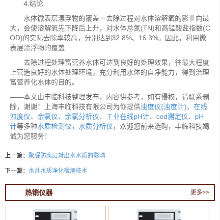
4.结论
水体微表层漂浮物的覆盖一去除过程对水体溶解氧的影Ⅱ向最
大，会使溶解氧先下降后上升，对水体总氮(TN)和高锰酸盐指数(C
OD)的实际去除率较高，分别达到32.8%、16.3%。因此，利用微
表层漂浮物的覆盖
去除过程处理富营养水体可达到良好的处理效果，往最大程度
上营造良好的水体处理环境，充分利用水体的自净能力，得到治理
富营养化水体的目的。
——本文由丰临科技整理发布，内容供参考，如有侵权，请联系删
除，谢谢！上海丰临科技有限公司为你提供
浊度仪(浊度计)
、
在线
浊度仪
、
余氯仪
、
余氯分析仪
、
工业在线pH计
、
cod测定仪
、
pH
计
等多种
水质检测仪
，
水质分析仪
，欢迎您前来选购，丰临科技竭
诚为您服务！
上一篇：
聚脲防腐层对出水水质的影响
下一篇：
水井水质净化检测技术
热销仪器
更多>>