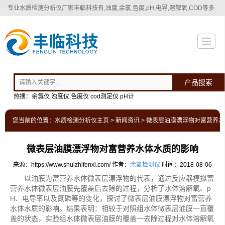
专业
水质检测分析仪厂家
丰临科技有,浊度,余氯,色度,pH,电导,溶解氧,COD等多
种水质检测分析仪！
产品搜索
热搜：余氯仪 浊度仪 色度仪 cod测定仪 pH计
您当前的位置：
水质检测分析仪主页
>
新闻资讯
> 微表层油膜漂浮物对富营养
微表层油膜漂浮物对富营养水体水质的影响
来源：https://www.shuizhifenxi.com/
作者：
余氯检测仪
时间：2018-08-06
以油膜为富营养水体微表层漂浮物的代表，通过反应器模拟富
营养水体微表层油膜先覆盖后去除的过程，分析了水体溶解氧、p
H、电导率以及氮磷等的变化，探讨了微表层油膜漂浮物对富营养
水体水质的影响。结果表明：相较于对照组水体微表层油膜一直覆
盖的状态，实验组水体微表层油膜的覆盖一去除过程对水体溶解氧