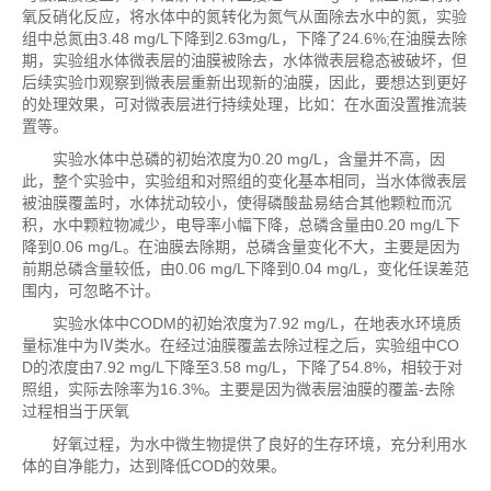
氧反硝化反应，将水体中的氮转化为氮气从面除去水中的氮，实验
组中总氮由3.48 mg/L下降到2.63mg/L，下降了24.6%;在油膜去除
期，实验组水体微表层的油膜被除去，水体微表层稳态被破坏，但
后续实验巾观察到微表层重新出现新的油膜，因此，要想达到更好
的处理效果，可对微表层进行持续处理，比如：在水面没置推流装
置等。
实验水体中总磷的初始浓度为0.20 mg/L，含量并不高，因
此，整个实验中，实验组和对照组的变化基本相同，当水体微表层
被油膜覆盖时，水体扰动较小，使得磷酸盐易结合其他颗粒而沉
积，水中颗粒物减少，电导率小幅下降，总磷含量由0.20 mg/L下
降到0.06 mg/L。在油膜去除期，总磷含量变化不大，主要是因为
前期总磷含量较低，由0.06 mg/L下降到0.04 mg/L，变化任误差范
围内，可忽略不计。
实验水体中CODM的初始浓度为7.92 mg/L，在地表水环境质
量标准中为Ⅳ类水。在经过油膜覆盖去除过程之后，实验组中CO
D的浓度由7.92 mg/L下降至3.58 mg/L，下降了54.8%，相较于对
照组，实际去除率为16.3%。主要是因为微表层油膜的覆盖-去除
过程相当于厌氧
好氧过程，为水中微生物提供了良好的生存环境，充分利用水
体的自净能力，达到降低COD的效果。