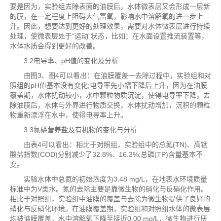
要是因为，实验组去除表面的油膜后，水体微表层又会形成一层新
的膜，在一定程度上阻碍大气富氧，影响水中溶解氧的进一步上
升。因此，想要达到更好的处理效果，需要对水体微表层进行持续
处理，使微表层处于“运动”状态，比如：在水面设置推流装置等，
水体水质会得到更好的改善。
3.2电导率、pH值的变化及分析
由图3、图4可以看出：在油膜覆盖一去除过程中，实验组和对
照组的pH值基本没有变化;电导率先小幅下降后上升，因为在油膜
覆盖期，水体扰动较小，水中颗粒物质沉淀，使得电导率下降，去
除油膜后，水体与外界进行物质交换，水体扰动增加，沉积的颗粒
物重新漂浮在水中，使得电导率上升。
3.3氮磷营养盐及有机物的变化与分析
由表4可以看出：相比于对照组，实验组中的总氮(TN)、高锰
酸盐指数(COD)分别减少了32.8%、16.3%;总磷(TP)含量基本不
变。
实验水体中总氮的初始浓度为3.48 mg/L，在地表水环境质量
标准中为V类水。氮的去除主要是靠微生物的硝化与反硝化作用。
相比于对照组，实验组中油膜的覆盖与去除为微生物提供了良好的
硝化与反硝化环境。在油膜覆盖期，实验组和对照组水体的微表层
均被油膜覆盖，水中溶解氧下降至接近0.00 mg/L，微生物进行厌