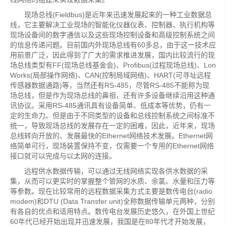
现场总线(Fieldbus)是近年来迅速发展起来的一种工业数据总
线，它主要解决工业现场的智能化仪器仪表、控制器、执行机构等
现场设备间的数字通信以及这些现场控制设备和高级控制系统之间
的信息传递问题。目前国内外现场总线有60多总，由于这一技术应
用前景广泛，因此得到了广大的需求推进发展，国内比较流行的现
场总线类型有FF(现场总线基金会)、Profibus(过程现场总线)、Lon
Works(局部操作网络)、CAN(控制局域网络)、HART(可寻址远程
传感器数据通路)等，当然还有RS-485，尽管RS-485不能称为现
场总线，但是作为现场总线的鼻祖，还有许多设备继续沿用这种通
讯协议。采用RS-485通讯具有设备简单、低成本等优势，仍有一
定的生命力。但是由于不同类型的设备和总线控制系统之间标准不
统一，导致现场总线的发展存在一定的困难，因此，近年来，现场
总线转向开放的、发展最快的Ethernet网络技术发展。Ethernet网
络简单可行，现场装置保持不变，仅需要一个专用的Ethernet网络
接口就可以完成与以太网的连接。
远程供水数据传输，可以通过无线网络实现各供水数据的采
集，从而可以更实时的掌握整个管网的水质、余氯、水量和压力等
等参数。现在比较常用的远程数据采集方式主要是数传电台(radio
modem)和DTU (Data Transfer unit)全称数据传输单元两种，分别
有各自的优点和适用特点。数传电台发展历史悠久，在外国上世纪
60年代已经开始出现并迅速发展，我国是在80年代才开始发展，