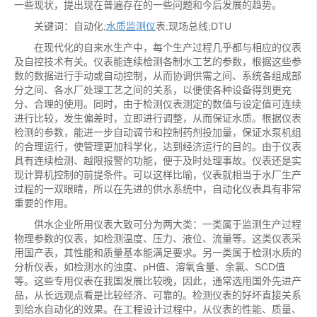
一些现状，提出现在普遍存在的一些问题和今后发展的趋势。
关键词：自动化;
水质监测仪
表;现场总线;DTU
在现代化的自来水生产中，每个生产过程几乎都与相应的仪表
及自控技术有关。仪表能连续检测各制水工艺的参数，根据这些参
数的数据进行手动或自动控制，从而协调供需之间、系统各组成部
分之间、各水厂处理工艺之间的关系，以便使各种设备得到更充
分、合理的使用。同时，由于检测仪表测定的数值与设定值可连续
进行比较，发生偏差时，立即进行调整，从而保证水质。根据仪表
检测的参数，能进一步自动调节和控制药剂投加量，保证水泵机组
的合理运行，使管理更加科学化，达到经济运行的目的。由于仪表
具有连续检测、越限报警的功能，便于及时处理事故。仪表还是实
现计算机控制的前提条件。可以这样比喻，仪表就相当于水厂生产
过程的一双眼睛，所以在先进的供水系统中，自动化仪表具有非常
重要的作用。
供水企业所用仪表大致可分为两大类：一类属于监测生产过程
物理参数的仪表，如检测温度、压力、液位、流量等。这类仪表采
用国产表，其性能和质量基本能满足要求。另一类属于检测水质的
分析仪表，如检测水的浊度、pH值、溶氧含量、余氯、SCD值
等。这些专用仪表在我国发展比较晚，因此，通常选用国外先进产
品，从长远观点看是比较经济、可靠的。检测仪表的好坏直接关系
到给水自动化的效果。在工程设计过程中，从仪表的性能、质量、