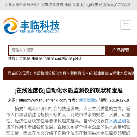
专业
水质检测分析仪厂家
丰临科技有,浊度,余氯,色度,pH,电导,溶解氧,COD等多
种水质检测分析仪！
产品搜索
热搜：余氯仪 浊度仪 色度仪 cod测定仪 pH计
您当前的位置：
水质检测分析仪主页
>
新闻资讯
> [在线浊度仪]自动化水质监
[在线浊度仪]自动化水质监测仪的现状和发展
来源：https://www.shuizhifenxi.com/
作者：
余氯检测仪
时间：2018-12-18
摘要：随着经济和社会的快速发展，人民生活质量的提高，城
市人口和城镇建设规模不断扩大，对城市供水的规模、水质、可靠
性、经济性及稳定性等要求也越来越高。自动化仪表在
水质监测
领
域的作用不断加强和发展，直接关系整个供水企业的供水质量和管
理质量，因此在本文介绍了自动化仪表在我国供水水质监测领域的