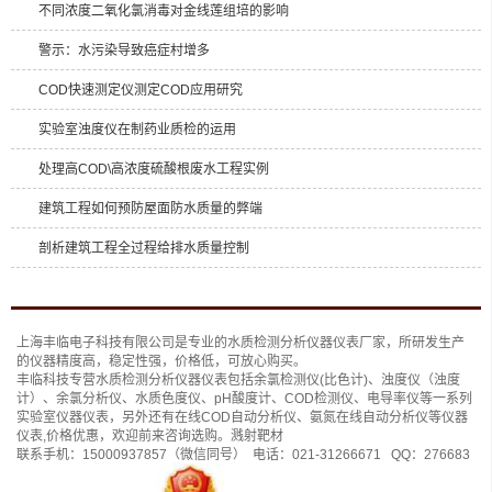
不同浓度二氧化氯消毒对金线莲组培的影响
警示：水污染导致癌症村增多
COD快速测定仪测定COD应用研究
实验室浊度仪在制药业质检的运用
处理高COD\高浓度硫酸根废水工程实例
建筑工程如何预防屋面防水质量的弊端
剖析建筑工程全过程给排水质量控制
上海丰临电子科技有限公司是专业的
水质检测分析仪
器仪表厂家，所研发生产
的仪器精度高，稳定性强，价格低，可放心购买。
丰临科技专营水质检测分析仪器仪表包括
余氯检测仪(比色计)
、
浊度仪（浊度
计）
、
余氯分析仪
、
水质色度仪
、
pH酸度计
、
COD检测仪
、
电导率仪
等一系列
实验室仪器仪表，另外还有
在线COD自动分析仪
、
氨氮在线自动分析仪
等仪器
仪表,价格优惠，欢迎前来咨询选购。
溅射靶材
联系手机：
15000937857
（微信同号） 电话：
021-31266671
QQ：
276683