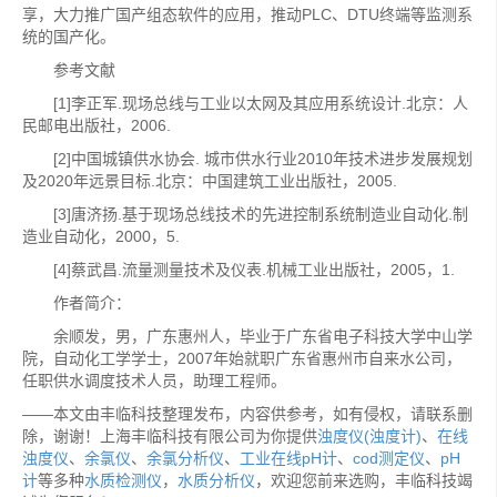
享，大力推广国产组态软件的应用，推动PLC、DTU终端等监测系
统的国产化。
参考文献
[1]李正军.现场总线与工业以太网及其应用系统设计.北京：人
民邮电出版社，2006.
[2]中国城镇供水协会. 城市供水行业2010年技术进步发展规划
及2020年远景目标.北京：中国建筑工业出版社，2005.
[3]唐济扬.基于现场总线技术的先进控制系统制造业自动化.制
造业自动化，2000，5.
[4]蔡武昌.流量测量技术及仪表.机械工业出版社，2005，1.
作者简介：
余顺发，男，广东惠州人，毕业于广东省电子科技大学中山学
院，自动化工学学士，2007年始就职广东省惠州市自来水公司，
任职供水调度技术人员，助理工程师。
——本文由丰临科技整理发布，内容供参考，如有侵权，请联系删
除，谢谢！上海丰临科技有限公司为你提供
浊度仪(浊度计)
、
在线
浊度仪
、
余氯仪
、
余氯分析仪
、
工业在线pH计
、
cod测定仪
、
pH
计
等多种
水质检测仪
，
水质分析仪
，欢迎您前来选购，丰临科技竭