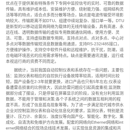
优点在于提供某些特殊条件下专网中监控信号的实时、可靠的数据
传输，具有维护成本低、安装维护方便、绕射能力强、组网结构灵
活等等的特点，适合点多而分散等场合，缺点是电波传输受环境影
响较大、传输距离不如DTU、组建中续站复杂、接口单一等。DTU
是新型的以移动运营商网络为载体的无线传输设备，具有高速、永
远在线、透明数据传输的虚拟专用数据通信网络，使用方便、灵
活、可靠，支持虚拟数据专用网，支持点对点、点对多点、中心对
多点对等数据传输短消息数据备用通道，支持RS-232/485接口，
方便维护操作，支持空中软件升级和远程维护，抗干扰，防潮，适
合电磁环境恶劣的应用需求等特点。缺点是需要通讯流量，运行成
本视运行商的资费不同而定。
据统计，当前我国自动控制仪表和系统存在一些问题，主要包
括：监测仪表和相应的自控执行设备故障率较高，适用时间比较
短，国产设备在2-3年就要更换，进口产品也只有5年左右;仪表设
备遭雷击损害的比例很大，因此防雷问题应引起高度重视;监测数
据部分成了摆设，只是停留在屏幕显示的阶段，没有充分利用监测
数据，不能用于管理和决策;各个子系统之间的数据互相利用的程
度不高，形成了信息孤岛现象等等。为了进一步满足现代城市供水
企业对控制监测仪表和自动化信息化的要求，监测仪表，特别是流
量计、压力计、余氯仪、浊度仪等向国产化、智能化、数字化、集
成化、自清洗和免维护方向发展。配套的网络向Ethernet网络和int
ernet网络结合的现场总线技术发展，以实现信息资源的集成和共