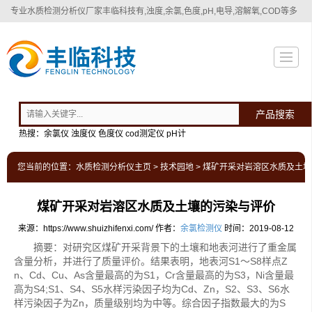
专业
水质检测分析仪厂家
丰临科技有,浊度,余氯,色度,pH,电导,溶解氧,COD等多
种水质检测分析仪！
产品搜索
热搜：余氯仪 浊度仪 色度仪 cod测定仪 pH计
您当前的位置：
水质检测分析仪主页
>
技术园地
> 煤矿开采对岩溶区水质及土
煤矿开采对岩溶区水质及土壤的污染与评价
来源：https://www.shuizhifenxi.com/
作者：
余氯检测仪
时间：2019-08-12
摘要：对研究区煤矿开采背景下的土壤和地表河进行了重金属
含量分析，并进行了质量评价。结果表明，地表河S1～S8样点Z
n、Cd、Cu、As含量最高的为S1，Cr含量最高的为S3，Ni含量最
高为S4;S1、S4、S5水样污染因子均为Cd、Zn，S2、S3、S6水
样污染因子为Zn，质量级别均为中等。综合因子指数最大的为S