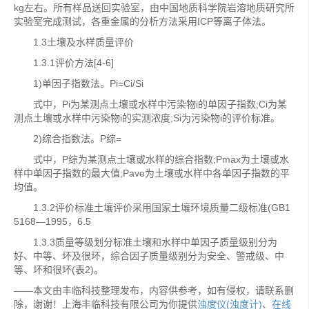
kg左右。所有样品送回实验室，由中国地质科学院岩溶地质研究所
实验室完成测试，各重金属的分析方法采用ICP等离子体法。
1.3土壤及水样质量评价
1.3.1评价方法[4-6]
1)单因子指数法。Pi=Ci/Si
式中，Pi为某测点土壤或水样中污染物i的单因子指数;Ci为某
测点土壤或水样中污染物i的实测浓度;Si为污染物i的评价标准。
2)综合指数法。P综=
式中，P综为某测点土壤或水样的综合指数;Pmax为土壤或水
样中单因子指数的最大值;Pave为土壤或水样中各单因子指数的平
均值。
1.3.2评价标准土壤评价采用国家土壤环境质量二级标准(GB1
5168―1995，6.5
1.3.3质量等级划分标准土壤和水样中单因子质量级别分为
好、中等、坏及很坏，综合因子质量级别分为安全、警戒级、中
等、坏和很坏(表2)。
——本文由丰临科技整理发布，内容供参考，如有侵权，请联系删
除，谢谢！上海丰临科技有限公司为你提供
浊度仪(浊度计)
、
在线