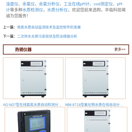
浊度仪
、
余氯仪
、
余氯分析仪
、
工业在线pH计
、
cod测定仪
、
pH
计
等多种
水质检测仪
，
水质分析仪
，欢迎您前来选购，丰临科技竭
诚为您服务！
上一篇：
地表水质自动监测技术及监控软件的发展
下一篇：
二次供水水质污染现状及防治措施分析
热销仪器
更多>>
AG-N07型在线氨氮水质自动检测分析仪
WM-8718型氟化物水质在线自动分析仪