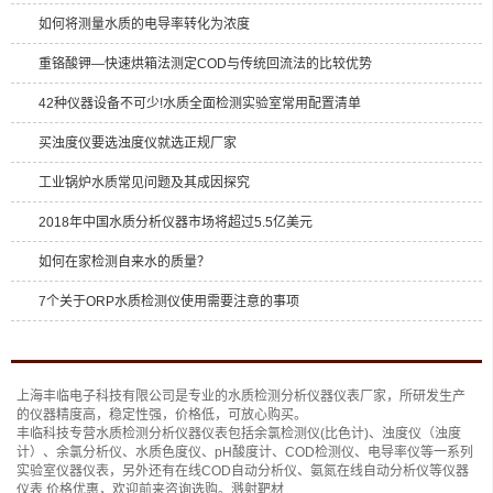
如何将测量水质的电导率转化为浓度
重铬酸钾―快速烘箱法测定COD与传统回流法的比较优势
42种仪器设备不可少!水质全面检测实验室常用配置清单
买浊度仪要选浊度仪就选正规厂家
工业锅炉水质常见问题及其成因探究
2018年中国水质分析仪器市场将超过5.5亿美元
如何在家检测自来水的质量？
7个关于ORP水质检测仪使用需要注意的事项
上海丰临电子科技有限公司是专业的
水质检测分析仪
器仪表厂家，所研发生产
的仪器精度高，稳定性强，价格低，可放心购买。
丰临科技专营水质检测分析仪器仪表包括
余氯检测仪(比色计)
、
浊度仪（浊度
计）
、
余氯分析仪
、
水质色度仪
、
pH酸度计
、
COD检测仪
、
电导率仪
等一系列
实验室仪器仪表，另外还有
在线COD自动分析仪
、
氨氮在线自动分析仪
等仪器
仪表,价格优惠，欢迎前来咨询选购。
溅射靶材