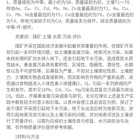
1，质量级别为中等，最小的为S8，质量级别为好。土壤T1～T6
样地As、Cu、Cr、Cd、Pb、Ni、Zn含量最高的为T1，As、Cu、
Cr、Pb、Ni含量最低的为T5，Cd含量最低的为T6，Zn含量最低的
为T4，样地污染因子均为Cd，质量级多为很坏，综合质量级别为
中等-坏-很坏。
关键词：煤矿;土壤;水质;污染;评价
煤矿开采在国民经济发展中起着非常重要的作用，但煤矿开采
却引起一系列环境问题，如土壤重金属污染、地表河水污染，如果
未经处理的矿坑水排入地下，还会引起地下水污染，造成居民水质
性缺水。重金属污染具有累积性、区域性、隐蔽性、潜伏性、长期
性以及不可逆性等，后果极为严重，不但对土壤理化性质、土壤肥
力、土壤微生物造成直接影响，而且影响农作物的产量和品质，进
而通过食物链进入人体危害人体健康[1，2]，引起一系列疾病的产
生和发作，其中又以Pb、Cd、Cu、Hg污染及其复合污染最为突出
[3]。因此，开展重金属污染调查与研究，无论在理论上还是生产实
践中都有较大的意义和价值。以贵州省德江县岩溶区为例，探讨了
由于煤矿开采而引起地下水污染，地下水出流后转为地表河流，进
而引起地表河流污染以及土壤污染的问题，并对地表河流及土壤进
行了质量评价，以期为后续的土壤改良与修复、水污染防治与治
理、农作物质量评价提供参考依据。
1材料与方法