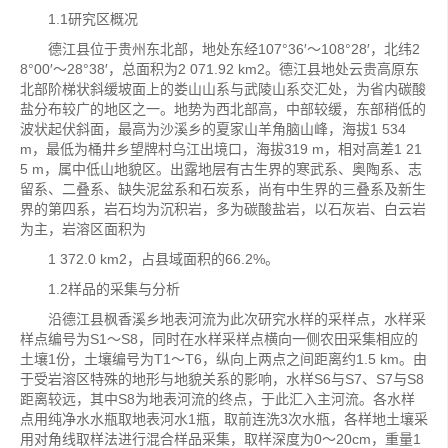
1.1研究区概况
德江县位于贵州东北部，地处东经107°36′～108°28′，北纬2
8°00′～28°38′，总面积为2 071.92 km2。德江县地处云贵高原东
北部阶梯状斜缓坡面上的娄山山系与武陵山系交汇处，为省内碳酸
盐分布较广的地区之一。地势为西北部高，中部较缓，东部稍低的
波状起伏斜面，最高为沙溪乡的夏家山羊角脑山峰，海拔1 534
m，最低为桶井乡望牌村乌江出境口，海拔319 m，相对高差1 21
5 m，属中低山地貌区。出露地层有古生界的寒武系、奥陶系、志
留系、二叠系、缺失泥盆系和石炭系，尚有中生界的三叠系及新生
界的第四系，岩石均为沉积岩，多为碳酸盐岩，以石灰岩、白云岩
为主，岩溶区面积为
1 372.0 km2，占县域面积的66.2%。
1.2样品的采集与分析
沿德江县枫香溪乡地表河流为此次研究水样的采样点，水样采
样点编号为S1～S8，同时在水样采样点横向一侧农田采集相应的
土壤1份，土壤编号为T1～T6，纵向上两点之间距离约1.5 km。由
于受岩溶区特殊的地形与地貌关系的影响，水样S6与S7、S7与S8
距离较远，其中S8为地表河流的终点，于此汇入主河流。各水样
点用纯净水水瓶取地表河水1瓶，取前连洗3次水瓶，各样地土壤采
用对角线取样法进行混合样品采集，取样深度为0～20cm，重量1