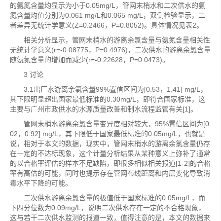
的氨氮含量均显示为小于0.05mg/L，管网末梢水和二次供水的氨
氮含量均值分别为0.061 mg/L和0.065 mg/L，双侧检验显示，二
者差异无统计学意义(Z=0.2466，P=0.8052)。具体情况见表2。
相关分析显示，管网末梢水的游离余氯含量与氨氮含量相关性
无统计学意义(r=-0.08775，P=0.4976)，二次供水的游离余氯含量
随氨氮含量的增加而减少(r=-0.22628，P=0.0473)。
3 讨论
3.1出厂水游离余氯含量99%置信区间为[0.53，1.41] mg/L，
其下限明显超出国家最低标准的0.30mg/L，即符合国家标准，这
主要与广州市政供水的水源质量改善和制水流程监管有关[1]。
管网末梢水游离余氯含量变异度相对较大，95%置信区间为[0.
02，0.92] mg/L，其下限低于国家最低标准的0.05mg/L，也就是
说，相对于本文的数据，现实中，管网末梢水的游离余氯含量仍存
在一定的不达标现象，这个计量分析结果从某种意义上弥补了通常
的以合格率评估的样本不足缺陷，即很多相似相关报道[1-2]的合格
率有高估的可能，同时也提示存在管网布线距离和内层变化导致消
毒水平下降的可能。
二次供水游离余氯含量的极值低于国家标准的0.05mg/L，而
下四分位数为0.09mg/L，说明二次供水存在一定的不合格现象，
这与若干二次供水监测的报道一致，值得注意的是，本文的数据来