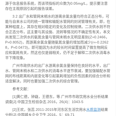
源于信息报告系统，而该项指标的众数为0.05mg/L，提示要注意
存在主观原因引起的报告误差。
3.2 出厂水和管网末梢水的游离余氯含量均符合正态分布，可
能与自来水公司的统一管理和输配水管网的封闭管理有关，即，在
某种程度上，其存在相对稳定的变化及控制规律。二次供水则不符
合正态分布，这主要与其设施、流转等情况的不确定性有关，本文
尚发现二次供水的氨氮含量与管网末梢水无明显差别(Z=0.2466，
P=0.8052)，而游离余氯含量随氨氮含量的增加而减少(r=-0.2262
8，P=0.0473)，即可能因为水的较长时间留置提高了微生物网反
应和氯耗有关，然这也仅是弱相关，仍不足于解释二次供水消毒水
平下降现象。
广州市政供水的出厂水游离余氯含量保持在良好的水平，出厂
水、管网末梢水和二次供水的消毒水平逐节衰减，要加强输配水管
网的布线距离和内层变化等引起氯耗增加的负性因素的综合分析和
适宜解决，同时也要加强二次供水的综合管理。
参考文献：
[1]黄仁德，钟嶷，王德东，等.广州市市政饮用水全分析结果
调查[J].中国卫生检验杂志.2016，26(4)：1043-5
[2]王欢，张蕊.2011-2015年河东区生活饮用水
水质监测
结果
分析[J].中国城乡企业卫生.2016，5：69-71