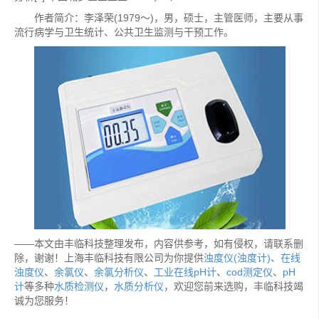
作者简介：李泽荣(1979～)，男，硕士，主管医师，主要从事
流行病学与卫生统计、公共卫生监测与干预工作。
——本文由丰临科技整理发布，内容供参考，如有侵权，请联系删
除，谢谢！上海丰临科技有限公司为你提供
浊度仪(浊度计)
、
在线
浊度仪
、
余氯仪
、
余氯分析仪
、
工业在线pH计
、
cod测定仪
、
pH
计
等多种
水质检测仪
，
水质分析仪
，欢迎您前来选购，丰临科技竭
诚为您服务！