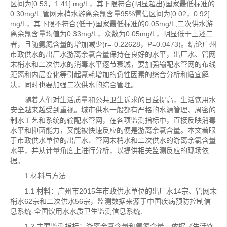
区间为[0.53，1.41] mg/L，其下限符合(明显超出)国家最低标准的
0.30mg/L;管网末梢水游离余氯含量95%置信区间为[0.02，0.92]
mg/L，其下限不符合(低于)国家最低标准的0.05mg/L;二次供水游
离余氯含量均值为0.33mg/L，众数为0.05mg/L，明显低于上述二
者，且随氨氮含量的增加减少(r=-0.22628，P=0.0473)。结论广州
市政供水的出厂水游离余氯含量保持在良好的水平，出厂水、管网
末梢水和二次供水的消毒水平逐节衰减，要加强输配水管网的布线
距离和内层变化等引起氯耗增加的负性因素的综合分析和适宜解
决，同时也要加强二次供水的综合管理。
随着人们对生活质量和公共卫生诉求的日益提高，生活饮用水
安全越来越受到重视。城市供水一般都有严格的水源管理、周密的
制水工艺和系统的输配水管网，在各项监测指标中，直接反映消毒
水平和抑菌能力，又能被快速反应的便是游离余氯含量。本文着眼
于市政供水单位的出厂水、管网末梢水和二次供水的游离余氯含量
水平，并从计量角度上进行分析，以提供相关监测反应的现场依
据。
1 材料与方法
1.1 材料：广州市2015年市政供水单位的出厂水14宗、管网末
梢水62宗和二次供水56宗，监测数据来源于中国疾病预防控制信
息系统-全国饮用水水质卫生监测信息系统.
1.2 主要监测指标：游离余氯含量和氨氮含量，依据《生活饮