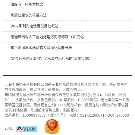
浊度有一些基本概念
水质浊度仪的校准方法
WGZ系列光电浊度仪用处概述
无通风结构人工湿地处理污泥渗滤液COD变化
东平湖湿地水质动态及其净化功能分析
DPD分光光度法测定了水源的出厂水的“余氯”组成
上海丰临电子科技有限公司是专业的
水质检测分析仪
器仪表厂家，所研发生产
的仪器精度高，稳定性强，价格低，可放心购买。
丰临科技专营水质检测分析仪器仪表包括
余氯检测仪(比色计)
、
浊度仪（浊度
计）
、
余氯分析仪
、
水质色度仪
、
pH酸度计
、
COD检测仪
、
电导率仪
等一系列
实验室仪器仪表，另外还有
在线COD自动分析仪
、
氨氮在线自动分析仪
等仪器
仪表,价格优惠，欢迎前来咨询选购。
溅射靶材
联系手机：
15000937857
（微信同号） 电话：
021-31266671
QQ：
276683
2001