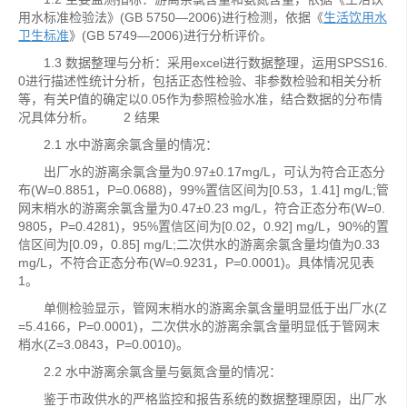
用水标准检验法》(GB 5750―2006)进行检测，依据《
生活饮用水
卫生标准
》(GB 5749―2006)进行分析评价。
1.3 数据整理与分析：采用excel进行数据整理，运用SPSS16.
0进行描述性统计分析，包括正态性检验、非参数检验和相关分析
等，有关P值的确定以0.05作为参照检验水准，结合数据的分布情
况具体分析。 2 结果
2.1 水中游离余氯含量的情况：
出厂水的游离余氯含量为0.97±0.17mg/L，可认为符合正态分
布(W=0.8851，P=0.0688)，99%置信区间为[0.53，1.41] mg/L;管
网末梢水的游离余氯含量为0.47±0.23 mg/L，符合正态分布(W=0.
9805，P=0.4281)，95%置信区间为[0.02，0.92] mg/L，90%的置
信区间为[0.09，0.85] mg/L;二次供水的游离余氯含量均值为0.33
mg/L，不符合正态分布(W=0.9231，P=0.0001)。具体情况见表
1。
单侧检验显示，管网末梢水的游离余氯含量明显低于出厂水(Z
=5.4166，P=0.0001)，二次供水的游离余氯含量明显低于管网末
梢水(Z=3.0843，P=0.0010)。
2.2 水中游离余氯含量与氨氮含量的情况：
鉴于市政供水的严格监控和报告系统的数据整理原因，出厂水