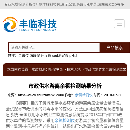
专业
水质检测分析仪厂家
丰临科技有,浊度,余氯,色度,pH,电导,溶解氧,COD等多
种水质检测分析仪！
产品搜索
热搜：余氯仪 浊度仪 色度仪 cod测定仪 pH计
您当前的位置：
水质检测分析仪主页
>
技术园地
> 市政供水游离余氯检测结果分
市政供水游离余氯检测结果分析
来源：https://www.shuizhifenxi.com/
作者：
余氯检测仪
时间：2018-07-30
【摘要】目的了解城市供水各环节的游离余氯含量含量情况，
尝试探寻市政供水的消毒水平的变化。方法由中国疾病预防控制信
息系统-全国饮用水水质卫生监测信息系统提取2015年广州市市政
供水单位的监测数据，采用
余氯检测仪
对游离余氯含量和氨氮含量
两个监测指标进行描述性统计。结果出厂水游离余氯含量99%置信