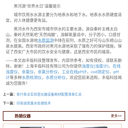
黑河源“世界水日”温馨提示
城市饮用水水源主要分为地表水和地下水。地表水水质硬度适
宜，对人体健康更有益。
黑河水作为西安市城市供水的主要水源，源自秦岭主峰太白
山，秦岭天然氧吧“天然纯酿”，溶解氧量适中，分子团小，口感甘
冽，在全国水源地
水质监测
中排在前列，水质之好可与山东崂山山
泉水媲美。西安市政府对黑河水源地采取了强有力的保护措施，保
证了西安广大市民的饮水安全与健康，这是西安市民的福音。
——本文由丰临科技整理发布，内容供参考，如有侵权，请联系删
除，谢谢！上海丰临科技有限公司为你提供
浊度仪(浊度计)
、
在线
浊度仪
、
余氯仪
、
余氯分析仪
、
工业在线pH计
、
cod测定仪
、
pH
计
等多种
水质检测仪
，
水质分析仪
，欢迎您前来选购，丰临科技竭
诚为您服务！
上一篇：
各行各业实验室仪器设备耗材配置清单汇总
下一篇：
印染退浆废水处理技术
热销仪器
更多>>