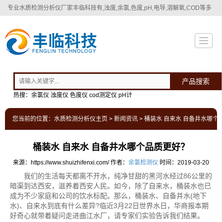
专业
水质检测分析仪厂家
丰临科技有,浊度,余氯,色度,pH,电导,溶解氧,COD等多
种水质检测分析仪！
产品搜索
热搜：余氯仪 浊度仪 色度仪 cod测定仪 pH计
您当前的位置：
水质检测分析仪主页
>
新闻资讯
> 桶装水 自来水 自备井水哪个
桶装水 自来水 自备井水哪个品质更好？
来源：https://www.shuizhifenxi.com/
作者：
余氯检测仪
时间：2019-03-20
我们的生活每天都离不开水，纯净甘甜的黑河水经过86公里的
暗渠到达西安，滋养着西安人民。如今，除了自来水，桶装水也已
成为不少家庭和公司的饮水标配。那么，桶装水、自备井水(地下
水)、自来水到底有什么差异?临近3月22日世界水日，华商报本期
好奇心就带着疑问走进曲江水厂，请专家们实验告诉我们结果。