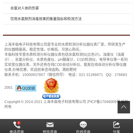
余氯对人体的伤害
饮用水氯制剂消毒效果的衡量指标和检测方法
上海丰临电子科技有限公司是专业的
水质检测分析仪
器仪表厂家，所研发生产
的仪器精度高，稳定性强，价格低，可放心购买。
丰临科技专营水质检测分析仪器仪表包括
余氯检测仪(比色计)
、
浊度仪（浊度
计）
、
余氯分析仪
、
水质色度仪
、
pH酸度计
、
COD检测仪
、
电导率仪
等一系列
实验室仪器仪表，另外还有
在线COD自动分析仪
、
氨氮在线自动分析仪
等仪器
仪表,价格优惠，欢迎前来咨询选购。
溅射靶材
联系手机：
15000937857
（微信同号） 电话：
021-31266671
QQ：
276683
2001
Copyright © 2014-2021 上海丰临电子科技有限公司
沪ICP备17046009号
版权
所有.
电话咨询
短信咨询
在线咨询
分享