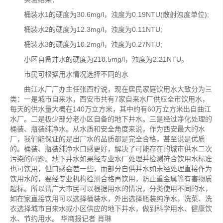
桶装水1的硬度为30.6mg/l，浊度为0.19NTU(散射浊度单位);
桶装水2的硬度为12.3mg/l，浊度为0.11NTU;
桶装水3的硬度为10.2mg/l，浊度为0.27NTU;
小区自备井水的硬度为218.5mg/l，浊度为2.21NTU。
市民可根据用水情况选择不同的水
曲江水厂厂办主任张西柠说，现在居民家庭饮用水大致分为三
类：一是城市自来水，西安市共有7家自来水厂供应全市饮用水，
每天的供水量大概在140万立方米，其中约有60万立方米出自曲江
水厂。二是极少部分老小区自备的地下井水。三是经过净化处理的
桶装、瓶装纯净水。从水质和安全角度来说，作为西安最大的水
厂，我们能保证的是出厂水的品质都是完全合格，甚至说是优质
的。桶装、瓶装纯净水口感更好，解决了可能存在的城市供水二次
污染的问题。地下井水如果经专业水厂处理并检测符合饮用水标准
也可饮用，但口感会差一些，而部分自供井水如未经处理直接作为
饮用水的，要经专业机构检测合格再饮用，防止重金属等有害物质
超标。所以请广大市民可以根据用水的情况，分类使用不同的水，
如在家直接饮用可以选择桶装水，外出选择瓶装纯净水，洗菜、洗
衣选择城市自来水或小区供应的地下井水，做到科学用水、健康饮
水、节约用水。 华商报记者 肖琳