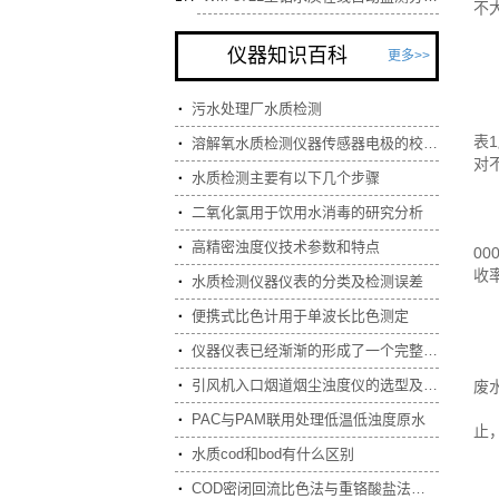
不
仪器知识百科
更多>>
方
污水处理厂水质检测

精
表1
溶解氧水质检测仪器传感器电极的校准方法

对
水质检测主要有以下几个步骤

二氧化氯用于饮用水消毒的研究分析

方
高精密浊度仪技术参数和特点

00
收
水质检测仪器仪表的分类及检测误差

便携式比色计用于单波长比色测定

结
仪器仪表已经渐渐的形成了一个完整独立的学科

实
引风机入口烟道烟尘浊度仪的选型及其应用
废

由
PAC与PAM联用处理低温低浊度原水

止
参
水质cod和bod有什么区别

【
COD密闭回流比色法与重铬酸盐法的比较

【