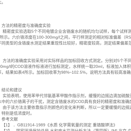
大。
法的精密度与准确度实验
密度实验选取5个不同电镀企业含铬废水的随机均匀试样，每个试样测
所示。六价铬浓度在100-300mg/l之间，平行样测定的相对标准偏差（RS
不同类型的含铬废水测定结果重现性比较好，精密度较高，测定结果偏差
法的准确度实验采用对实际样品的加标回收方式测定。分别对5个不同
00mg/l的COD溶液作标液进行加标测定，水样统一取20ml，标液加入体积为
率，结果如表4所示。加标回收率为98%~102.5%，说明方法具有较高准
论和建议
验表明，使用苯甲代邻氨基苯甲酸作指示剂，缓慢的边摇边滴加硫酸亚
水中的六价铬离子的干扰，测定含铬废水的COD具有良好的精密度和准确
于该方法主要依靠指示剂颜色的变化来判断，所以一定要缓慢的边摇边
，特别是低浓度时。
考文献
1】 ．GB11914-1989《水质 化学需氧量的测定 重铬酸钾法》
2】．国家环境保护总局 水和废水监测分析方法（第四版）[M] 北京 中国环境