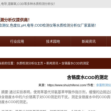
pH,电导,溶解氧,COD等多种水质检测分析仪！
检测分析仪提供商！
检测仪,色度仪,pH,电导,COD检测仪等水质检测分析仪厂家直销！
行业应用
技术园地
新闻资讯
当前的位置：
水质检测分析仪主页
>
新闻资讯
> 含铬废水COD的测定
含铬废水COD的测定
来源：https://www.shuizhifenxi.com/
作者：
余氯检测仪
要:通过实验表明，使用苯基代邻氨基苯甲酸作指示剂，缓慢的边摇边
除含铬废水中的六价铬离子对COD测定的干扰，测定含铬废水中的COD
铬废水COD的测定。
论文网 /2/view-1541334.htm