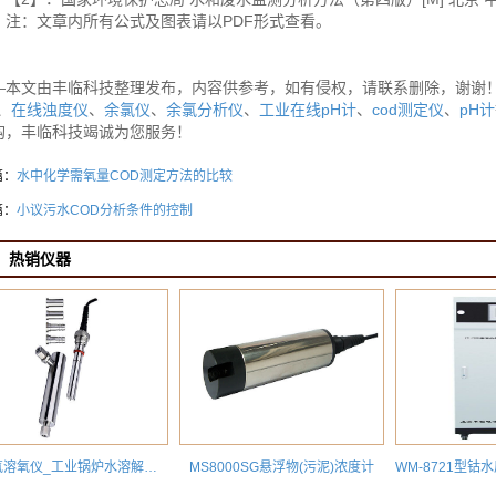
：文章内所有公式及图表请以PDF形式查看。
—本文由丰临科技整理发布，内容供参考，如有侵权，请联系删除，谢谢
、
在线浊度仪
、
余氯仪
、
余氯分析仪
、
工业在线pH计
、
cod测定仪
、
pH计
购，丰临科技竭诚为您服务！
篇：
水中化学需氧量COD测定方法的比较
篇：
小议污水COD分析条件的控制
热销仪器
微量氧溶氧仪_工业锅炉水溶解氧检测分析仪DOG8218
MS8000SG悬浮物(污泥)浓度计