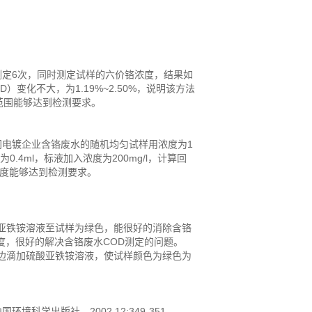
定6次，同时测定试样的六价铬浓度，结果如
D）变化不大，为1.19%~2.50%，说明该方法
范围能够达到检测要求。
电镀企业含铬废水的随机均匀试样用浓度为1
0.4ml，标液加入浓度为200mg/l，计算回
确度能够达到检测要求。
铁铵溶液至试样为绿色，能很好的消除含铬
度，很好的解决含铬废水COD测定的问题。
滴加硫酸亚铁铵溶液，使试样颜色为绿色为
科学出版社，2002.12:349-351