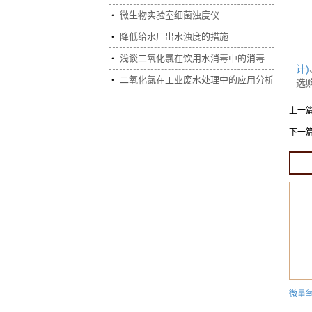
注
微生物实验室细菌浊度仪

降低给水厂出水浊度的措施

—
浅谈二氧化氯在饮用水消毒中的消毒特性

计)
二氧化氯在工业废水处理中的应用分析

选
上一
下一