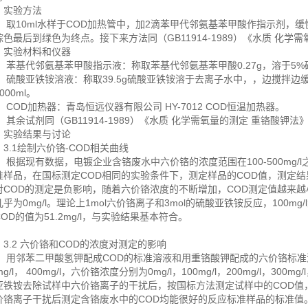
验方法
10ml水样于COD加热管中，加2滴苯甲代邻氨基苯甲酸作指示剂，缓
棕色最后到绿色为终点。接下来方法同（GB11914-1989）《水质 化学
验材料和仪器
基代邻氨基苯甲酸指示液：称取苯基代邻氨基苯甲酸0.27g，溶于5%碳酸
酸亚铁铵溶液：称取39.5g硫酸亚铁铵溶于去离子水中，，边搅拌边缓
000ml。
OD加热器：青岛恒远仪器有限公司 HY-7012 COD恒温加热器。
余试剂同（GB11914-1989）《水质 化学需氧量的测定 重铬酸钾法
验结果与讨论
.1绘制六价铬-COD相关曲线
据现有数据，电镀企业含铬废水中六价铬的浓度范围在100-500mg/l之间
准样品，在国标测定COD相同的实验条件下，测定样品的COD值，测定
对COD的测定是负影响，随着六价铬浓度的不断增加，COD测定值越来越小，
乎为0mg/l。理论上1mol六价铬离子和3mol的硫酸亚铁铵反应，100m
OD的值为51.2mg/l，与实验结果基本符合。
.2 六价铬和COD的浓度对测定的影响
邻苯二甲酸氢钾配成COD的标准溶液和用重铬酸钾配成的六价铬标准溶
mg/l， 400mg/l，六价铬浓度分别为0mg/l，100mg/l，200mg/l，300m
亚铁铵去除试样中六价铬离子的干扰后，按国标方法测定试样中的COD值
价铬离子干扰后测定含铬废水中的COD均能很好的反应标准样品的标准值