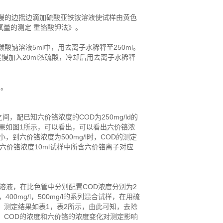
慢的边摇边滴加硫酸亚铁铵溶液使试样由黄色
需氧量的测定 重铬酸钾法》。
钠溶液5ml中，用去离子水稀释至250ml。
慢加入20ml浓硫酸，冷却后用去离子水稀释
》。
，配已知六价铬浓度的COD为250mg/ld的
结果如图1所示，可以看出，可以看出六价铬浓
到六价铬浓度为500mg/l时，COD的测定
g/l六价铬浓度10ml试样中所含六价铬离子对应
液，在比色管中分别配置COD浓度分别为2
g/l，400mg/l，500mg/l的系列混合试样，在用硫
，测定结果如表1，表2所示，由此可知，去除
。COD的浓度和六价铬的浓度变化对测定影响