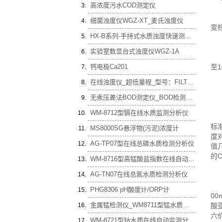
高浓度污水COD测定仪
实
取
细菌浊度仪WGZ-XT_麦氏浊度仪
变
HX-B系列-手持式水质浊度快速测定仪_便携浊度检测分析仪_HX-B-NTU型
实
苯
实验室数显台式浊度仪WGZ-1A
硫
钙电极Ca201
至1
C
在线浊度仪_超低量程_型号：FILTR330M1-SS010_量程：(0-0.5)~10NTU
其
实
无汞压差法BOD测定仪_BOD检测仪_bod分析仪-型号HX-BOD801型
3
WM-8712型镉在线水质监测分析仪
根
标
MS8000SG悬浮物(污泥)浓度计
度
AG-TP07型在线总磷水质检测分析仪
值几
的C
WM-8716型高锰酸盐指数在线自动分析仪
AG-TN07在线总氮水质检测分析仪
3
用
PHG8306 pH酸度计/ORP计
00
金属锰检测仪_WM8711型锰水质在线自动监测分析仪
酸
六
WM-8721型钴水质在线自动监测分析仪