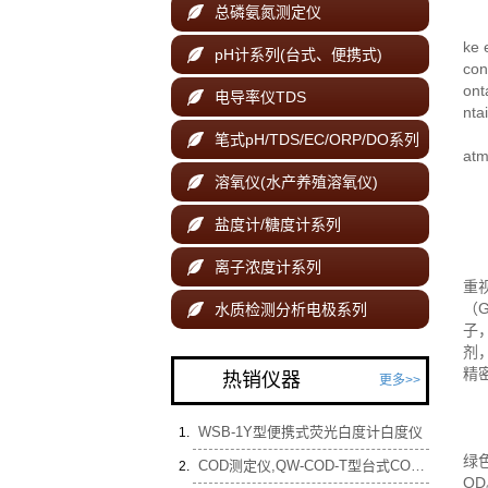
关
总磷氨氮测定仪

Abs
ke 
pH计系列(台式、便携式)

con
ont
电导率仪TDS

nta
Key
笔式pH/TDS/EC/ORP/DO系列

atm
溶氧仪(水产养殖溶氧仪)

中
盐度计/糖度计系列

电
离子浓度计系列

重
（
水质检测分析电极系列

子
剂
精
热销仪器
更多>>
实
实
WSB-1Y型便携式荧光白度计白度仪
取
绿
COD测定仪,QW-COD-T型台式COD快速测定仪,化学需氧量测定仪（含9孔快速消解器）
OD