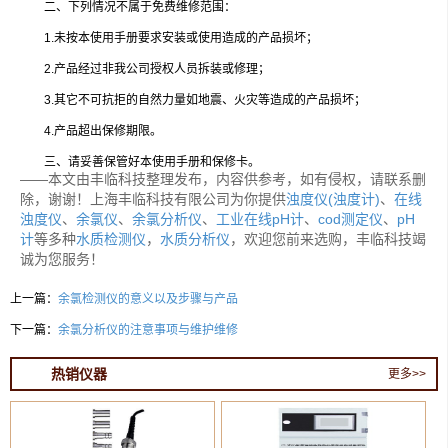
二、下列情况不属于免费维修范围：
1.未按本使用手册要求安装或使用造成的产品损坏；
2.产品经过非我公司授权人员拆装或修理；
3.其它不可抗拒的自然力量如地震、火灾等造成的产品损坏；
4.产品超出保修期限。
三、请妥善保管好本使用手册和保修卡。
——本文由丰临科技整理发布，内容供参考，如有侵权，请联系删
除，谢谢！上海丰临科技有限公司为你提供
浊度仪(浊度计)
、
在线
浊度仪
、
余氯仪
、
余氯分析仪
、
工业在线pH计
、
cod测定仪
、
pH
计
等多种
水质检测仪
，
水质分析仪
，欢迎您前来选购，丰临科技竭
诚为您服务！
上一篇：
余氯检测仪的意义以及步骤与产品
下一篇：
余氯分析仪的注意事项与维护维修
热销仪器
更多>>