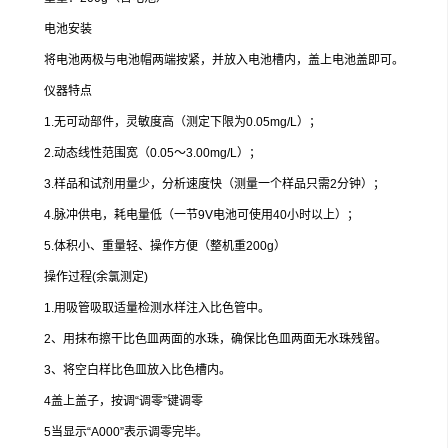
电池安装
将电池两极与电池帽两端按紧，并放入电池槽内，盖上电池盖即可。
仪器特点
1.无可动部件，灵敏度高（测定下限为0.05mg/L）；
2.动态线性范围宽（0.05～3.00mg/L）；
3.样品和试剂用量少，分析速度快（测量一个样品只需2分钟）；
4.脉冲供电，耗电量低（一节9V电池可使用40小时以上）；
5.体积小、重量轻、操作方便（整机重200g）
操作过程(余氯测定)
1.用吸管吸取适量检测水样注入比色管中。
2、用抹布擦干比色皿两面的水珠，确保比色皿两面无水珠残留。
3、将空白样比色皿放入比色槽内。
4盖上盖子，按调“调零”键调零
5当显示“A000”表示调零完毕。