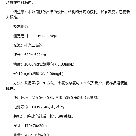
均放在塑料箱内。
请注意：本公司修改产品的设计、结构和外观的权利，如有改变，已更新
为标准。
技术规范
测定范围：0.00～3.00mg/L
光源：硅光二极管
波长：520～522nm
精度：±0.05mg/L(测量值＜1.00mg/L)
±0.10mg/L(测量值＞1.00mg/L)
方法：采用国标DPD方法，余氯或总氯与DPD试剂反应，使样品溶液呈
红色。
使用环境：温度0～40℃，相对湿度0~90%（无冷凝）
电池寿命：1×9V，40小时以上。
关机：用完比色计后，按“开/关”关机。
尺寸：170×70×30mm
重量：200g（含电池）