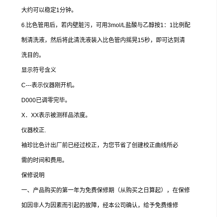
大约可以稳定1分钟。
6.比色管用后，若内壁脏污，可用3mol/L盐酸与乙醇按1：1比例配
制清洗液，然后将此清洗液装入比色管内摇晃15秒，即可达到清
洗目的。
显示符号含义
C---表示仪器刚开机。
D000已调零完毕。
X．XX表示被测样品浓度。
仪器校正.
袖珍比色计出厂前已经过校正，为您节省了创建校正曲线所必
需的时间和费用。
保修说明
一、产品购买的第一年为免费保修期（从购买之日算起），在保修
如因非人为因素而引起的故障，经本公司确认，给予免费维修