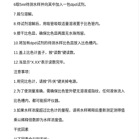
6取5ml待测水样并向其中加入一包dpd试剂。
7.摇匀溶解。
8.待试剂溶解后，用吸管吸取适量溶液置于比色管内。
9.擦干比色皿，确保比色皿两面无水珠残留。
10.将加有dpd试剂的待测水样比色皿放入比色槽内。
11.盖上比色计盖子，按“读数”键读数。
12.当显示“X.XX”表示读数完毕。
注意事项：
1.用完比色计，请按“开/关”键关掉电源。
2.为了使测量准确，需确保比色管外壁无溶液或指纹，任何液体流入
比色槽内，都可能损坏仪器。
3.如果水样浓度超过比色计的量程，请将水样稀释后重新测定测得值
乘以稀释倍数即为水样浓度值。
干扰因素