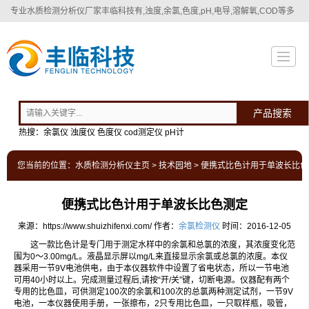
专业
水质检测分析仪厂家
丰临科技有,浊度,余氯,色度,pH,电导,溶解氧,COD等多
种水质检测分析仪！
产品搜索
热搜：余氯仪 浊度仪 色度仪 cod测定仪 pH计
您当前的位置：
水质检测分析仪主页
>
技术园地
> 便携式比色计用于单波长比
便携式比色计用于单波长比色测定
来源：https://www.shuizhifenxi.com/
作者：
余氯检测仪
时间：2016-12-05
这一款比色计是专门用于测定水样中的余氯和总氯的浓度，其浓度变化范
围为0～3.00mg/L。液晶显示屏以mg/L来直接显示余氯或总氯的浓度。本仪
器采用一节9V电池供电，由于本仪器软件中设置了省电状态，所以一节电池
可用40小时以上。完成测量过程后,请按“开/关”键，切断电源。仪器配有两个
专用的比色皿，可供测定100次的余氯和100次的总氯两种测定试剂，一节9V
电池，一本仪器使用手册，一张擦布，2只专用比色皿，一只取样瓶，吸管，