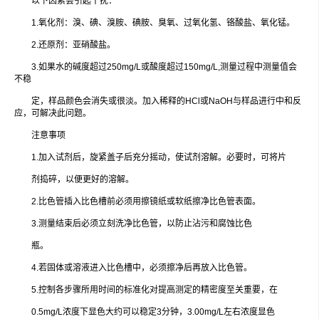
以下因素会引起干扰：
1.氧化剂：溴、碘、溴胺、碘胺、臭氧、过氧化氢、铬酸盐、氧化锰。
2.还原剂：亚硝酸盐。
3.如果水的碱度超过250mg/L或酸度超过150mg/L,测量过程中测量值会
不稳
定，样品颜色会消失或很淡。加入稀释的HCl或NaOH与样品进行中和反
应，可解决此问题。
注意事项
1.加入试剂后，旋紧盖子后充分摇动，使试剂溶解。必要时，可将片
剂捣碎，以便更好的溶解。
2.比色管插入比色槽前必须用擦镜纸或软纸擦净比色管表面。
3.测量结束后必须立刻洗净比色管，以防止沾污和腐蚀比色
瓶。
4.若固体或溶液进入比色槽中，必须擦净后再放入比色管。
5.控制各步骤所用时间的标准化对提高测定的精密度至关重要，在
0.5mg/L浓度下显色大约可以稳定3分钟，3.00mg/L左右浓度显色