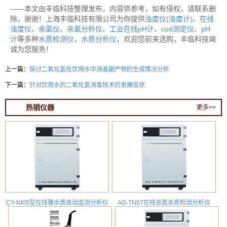
——本文由丰临科技整理发布，内容供参考，如有侵权，请联系删
除，谢谢！上海丰临科技有限公司为你提供
浊度仪(浊度计)
、
在线
浊度仪
、
余氯仪
、
余氯分析仪
、
工业在线pH计
、
cod测定仪
、
pH
计
等多种
水质检测仪
，
水质分析仪
，欢迎您前来选购，丰临科技竭
诚为您服务！
上一篇：
探讨二氧化氯在饮用水中消毒副产物的生成情况分析
下一篇：
针对饮用水的二氧化氯消毒技术的发展现状
热销仪器
更多>>
CY-NI05型在线镍水质自动监测分析仪
AG-TN07在线总氮水质检测分析仪