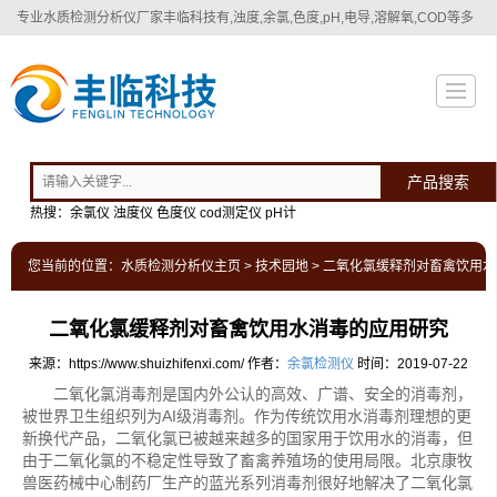
专业
水质检测分析仪厂家
丰临科技有,浊度,余氯,色度,pH,电导,溶解氧,COD等多
种水质检测分析仪！
产品搜索
热搜：余氯仪 浊度仪 色度仪 cod测定仪 pH计
您当前的位置：
水质检测分析仪主页
>
技术园地
> 二氧化氯缓释剂对畜禽饮用
二氧化氯缓释剂对畜禽饮用水消毒的应用研究
来源：https://www.shuizhifenxi.com/
作者：
余氯检测仪
时间：2019-07-22
二氧化氯消毒剂是国内外公认的高效、广谱、安全的消毒剂，
被世界卫生组织列为AI级消毒剂。作为传统饮用水消毒剂理想的更
新换代产品，二氧化氯已被越来越多的国家用于饮用水的消毒，但
由于二氧化氯的不稳定性导致了畜禽养殖场的使用局限。北京康牧
兽医药械中心制药厂生产的蓝光系列消毒剂很好地解决了二氧化氯