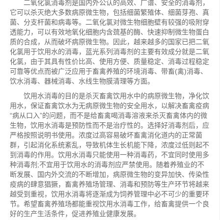
二氧化氯消毒剂是国内外公认的高效、广谱、安全的消毒剂，
它可以杀灭绝大多数病原微生物，包括细菌繁殖体、细菌芽孢、真
菌、分支杆菌和病毒等。二氧化氯对微生物细胞壁有较强的吸附穿
透能力，可以有效地氧化细胞内含巯基的酶、快速抑制微生物蛋白
质的合成，从而破坏病原微生物。因此，越来越多的国家已把二氧
化氯用于饮用水的消毒，蓝光系列消毒剂的主要有效成分就是二氧
化氯，由于其具有性价比高、使用方便、质量稳定、消毒过程稳定
可靠等优点而被广泛应用于畜禽养殖的环境消毒、带畜(禽)消毒、
饮水消毒、器械消毒、水线生物膜清理等方面。
饮用水消毒的目的是杀灭畜禽饮用水中的病原微生物，净化饮
用水，保证畜禽饮水为无病原微生物的安全用水，以解决畜禽疫病
“病从口入”的问题，而不是给畜禽喝消毒溶液来杀灭畜禽体内的微
生物，饮用水消毒是预防性而不是治疗性的。选择好消毒剂后，应
严格按照说明书使用。浓度过高容易破坏畜禽消化道内的正常菌
群，引起消化系统紊乱，导致机体生长机能下降，浓度过低则起不
到消毒的作用。饮用水消毒只能使用一种消毒药，不宜同时使用多
种消毒剂;不宜用于饮用水的消毒剂应严禁使用。随着养殖业的不
断发展、国内外交流的不断增加，病原微生物的变异加快、传染性
疫病的肆意猖獗，畜禽养殖场管理、消毒和预防等生产环节将越来
越受到重视，饮用水消毒将逐渐成为饲养管理中必不可少的重要环
节。希望畜禽养殖场都能重视饮用水消毒工作，给畜禽提供一个良
好的生产生活条件，促进养殖业健康发展。