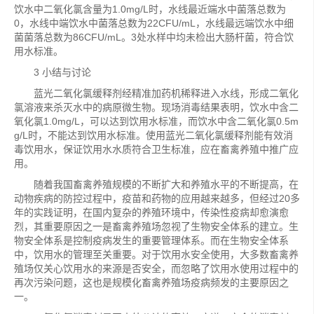
饮水中二氧化氯含量为1.0mg/L时，水线最近端水中菌落总数为
0，水线中端饮水中菌落总数为22CFU/mL，水线最远端饮水中细
菌菌落总数为86CFU/mL。3处水样中均未检出大肠杆菌，符合饮
用水标准。
3 小结与讨论
蓝光二氧化氯缓释剂经精准加药机稀释进入水线，形成二氧化
氯溶液来杀灭水中的病原微生物。现场消毒结果表明，饮水中含二
氧化氯1.0mg/L，可以达到饮用水标准，而饮水中含二氧化氯0.5m
g/L时，不能达到饮用水标准。使用蓝光二氧化氯缓释剂能有效消
毒饮用水，保证饮用水水质符合卫生标准，应在畜禽养殖中推广应
用。
随着我国畜禽养殖规模的不断扩大和养殖水平的不断提高，在
动物疾病的防控过程中，疫苗和药物的应用越来越多，但经过20多
年的实践证明，在国内复杂的养殖环境中，传染性疫病却愈演愈
烈，其重要原因之一是畜禽养殖场忽视了生物安全体系的建立。生
物安全体系是控制疫病发生的重要管理体系。而在生物安全体系
中，饮用水的管理至关重要。对于饮用水安全使用，大多数畜禽养
殖场仅关心饮用水的来源是否安全，而忽略了饮用水使用过程中的
再次污染问题，这也是规模化畜禽养殖场疫病频发的主要原因之
一。