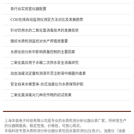
各行业实验室仪器配置
COD在线自动监测仪测定方法对比及发展趋势
针对饮用水的二氧化氯消毒技术的发展现状
做好水质检测监控对水产养殖很重要
水质化验分析中影响质量控制的主要因素
二氧化氯应用于水箱二次供水安全消毒研究
动态浊度法定量检测清开灵注射液中细菌内毒素
安全自来水哪里来-台式浊度仪为水质保驾护航
二氧化氯消毒对几种农作物的初试效果
上海丰临电子科技有限公司是专业的
水质检测分析仪
器仪表厂家，所研发生产
的仪器精度高，稳定性强，价格低，可放心购买。
丰临科技专营水质检测分析仪器仪表包括
余氯检测仪(比色计)
、
浊度仪（浊度