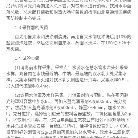
加药机将蓝光消毒剂加入总水管，对饮用水进行消毒。饮用水中菌
落总数、总大肠杆菌数和耐热大肠杆菌数的检测由北京通州区疾病
预防控制中心完成。
1.3 采样器的灭菌
首先用自来水和洗涤剂清洗，再用自来水彻底冲洗后用10%的
盐酸浸泡过夜，然后依次用自来水、蒸馏水洗净，在160℃下2h干
热灭菌。
1.4 试验步骤
(1)消毒前水样采集。采样点：水源水在总水管水龙头处采集
水样，鸡舍内在水线最近端、中端、最远端的饮水乳头处采集水
样。采集水样前用火焰对饮水乳头周围进行消毒。采集水样0.5L，
加入硫代硫酸钠0.4mg。
(2)饮用水消毒及水样采集。①消毒剂溶液配制。先在密闭避
光的塑料容器中加水5L，再加入蓝光消毒剂A液500mL，充分搅
拌，然后加入蓝光消毒剂B液500mL，静置2～5min，加水至20
L，充分搅拌，选择密闭避光的塑料容器盛放，二氧化氯含量为2g/
L。②饮用水消毒。在北京百年栗园生态农业有限公司种鸡场地下
水井总出水管处安装一台精准加药机，稀释倍数设置为1∶4 000，
将配制好的消毒液(2g/L)经加药机加入总水管中，饮水中二氧化氯