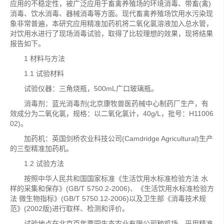
应用的不稳定性，被广泛应用于畜禽养殖场的环境消毒、带畜(禽)
消毒、饮水消毒、器械消毒等方面。现代畜禽养殖场饮用水污染现
象非常普遍，本研究应用精准加药机将二氧化氯溶液加入总水管，
对饮用水进行了现场消毒试验，取得了比较理想的效果，现将结果
报告如下。
1 材料与方法
1.1 试验材料
试验仪器：三角烧瓶，500mL广口玻璃瓶。
消毒剂：蓝光消毒剂(北京康牧兽医药械中心制药厂生产，有
效成分为二氧化氯，规格：以二氧化氯计，40g/L，批号：H11006
02)。
加药机：英国剑桥农业科技公司(Camdridge Agricultural)生产
的三型精准加药机。
1.2 试验方法
按照中华人民共和国国家标准《生活饮用水标准检验方法 水
样的采集和保存》(GB/T 5750.2-2006)、《生活饮用水标准检验方
法 微生物指标》(GB/T 5750.12-2006)以及卫生部《消毒技术规
范》(2002版)进行取样、检测和评价。
试验地点在北京百年栗园生态农业有限公司种鸡场。采用精准