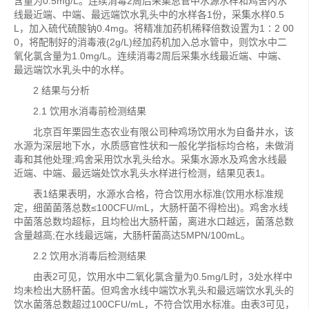
含量为0.5mg/L。连续消毒2周后采集总管中水源水样和鸡舍内水
线最近端、中端、最远端饮水乳头中的水样各1份，采集水样0.5
L，加入硫代硫酸钠0.4mg。将精准加药机稀释倍数设置为1∶2 00
0，将配制好的消毒液(2g/L)经加药机加入总水管中，则饮水中二
氧化氯含量为1.0mg/L。连续消毒2周后采集水线最近端、中端、
最远端饮水乳头中的水样。
2 结果与分析
2.1 饮用水消毒前检测结果
北京百年栗园生态农业有限公司种鸡场饮用水为自备井水，该
水源为深层地下水，水质感官性状和一般化学指标均合格，未做消
毒和其他处理;鸡舍采用饮水乳头给水。采集水源水及鸡舍水线最
近端、中端、最远端处饮水乳头水样进行检测，结果见表1。
表1结果表明，水源水合格，符合饮用水标准(饮用水标准规
定，细菌菌落总数≤100CFU/mL，大肠杆菌不得检出)。鸡舍水线
中菌落总数均超标，且均检出大肠杆菌，离进水口越远，菌落总数
含量越高;在水线最远端，大肠杆菌高达5MPN/100mL。
2.2 饮用水消毒后检测结果
由表2可见，饮用水中二氧化氯含量为0.5mg/L时，3处水样中
均未检出大肠杆菌。但鸡舍水线中端饮水乳头和最远端饮水乳头的
饮水菌落总数超过100CFU/mL，不符合饮用水标准。由表3可见，