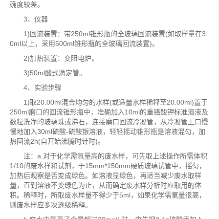
确度较差。
3、仪器
1)回流装置：带250ml锥形瓶的全玻璃回流装置(如取样量在3
0ml以上，采用500ml锥形瓶的全玻璃回流装置)。
2)加热装置：变阻电炉。
3)50ml酸式滴定管。
4、实验步骤
1)取20.00ml混合均匀的水样(或适量水样稀释至20.00ml)置于
250ml磨口的回流锥形瓶中，准确加入10ml的重铬酸钾标准溶液及
数粒洗净的玻璃珠或沸石，连接磨口回流冷凝管，从冷凝管上口慢
慢地加入30ml硫酸-硫酸银溶液，轻轻摇动锥形瓶是溶液混匀，加
热回流2h(自开始沸腾时计时)。
注：a.对于化学需氧量高的废水样，可先取上述操作所需体积
1/10的废水样和试剂，于15mm*150mm硬质玻璃试管中，摇匀，
加热后观察是否变成绿色。如溶液显绿色，再适当减少废水取样
量，直到溶液不变绿色为止，从而确定废水样分析时应取用的体
积。稀释时，所取废水样量不得少于5ml，如果化学需氧量很高，
则废水样应多次逐级稀释。