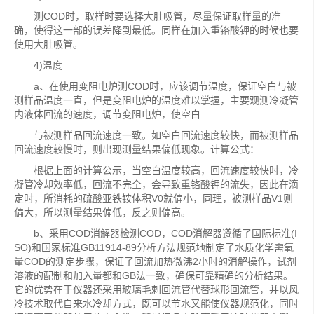
测COD时，取样时要选择大肚吸管，尽量保证取样量的准
确，使得这一部的误差降到最低。同样在加入重铬酸钾的时候也要
使用大肚吸管。
4)温度
a、在使用变阻电炉测COD时，应该调节温度，保证空白与被
测样品温度一直，但是变阻电炉的温度难以掌握，主要观测冷凝管
内液体回流的速度，调节变阻电炉，使空白
与被测样品回流速度一致。如空白回流速度较快，而被测样品
回流速度较慢时，则出现测量结果偏低现象。计算公式：
根据上面的计算公示，当空白温度较高，回流速度较快时，冷
凝管冷却效率低，回流不完全，会导致重铬酸钾的流失，因此在滴
定时，所消耗的硫酸亚铁铵体积V0就偏小，同理，被测样品V1则
偏大，所以测量结果偏低，反之则偏高。
b、采用COD消解器检测COD，COD消解器遵循了国际标准(I
SO)和国家标准GB11914-89分析方法规范地制定了水质化学需氧
量COD的测定步骤，保证了回流加热微沸2小时的消解操作，试剂
溶液的配制和加入量都和GB法一致，确保可靠精确的分析结果。
它的优势在于仪器还采用玻璃毛刺回流管代替球形回流管，并以风
冷技术取代自来水冷却方式，既可以节水又能使仪器规范化，同时