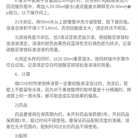
b.废水中氯离子含量超过30mg/L时，应先把0.4g硫酸汞加入
回流锥形瓶中，再加入20.00ml废水(或适量废水稀释至20.00ml)�
p摇匀。以下操作同上。
2)冷却后，用90ml水从上部慢慢冲洗冷凝管壁，取下锥形瓶。
溶液总体积不得少于140ml，否则因酸度太大，滴定终点不明显。
3)溶液再度冷却后，加3滴试亚铁灵指示液，用硫酸亚铁铵标
准溶液滴定，溶液的颜色由黄色经蓝绿色至红褐色即为终点，记录
硫酸亚铁铵标准溶液的用量。
4)测定水样的同时，以20.00ml重蒸馏水，按同样操作步骤作
空白试验。记录滴定空白时硫酸亚铁铵标准溶液的用量。
6、计算
做COD时所使用移液管一定要经酸液浸泡过的，洗涤后，管
壁上不能留有水珠，因为对于重铬酸钾的取样量是十分精确的，移
液管上的一滴水珠，都可能造成实验结果的偏高。
2)药品
药品要使用在保质期内的，未开封药品保质期3年，开封药品
保质期1年，超过时间不得使用。要保证药品配制浓度的准确，误
差在允许范围内，配制时间过长的药品不得使用。
3)取样