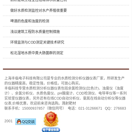
剖析建筑工程全过程给排水质量控制
做好水质检测监控对水产养殖很重要
啤酒的色度和浊度的检测
浅议建筑工程防水质量控制措施
环境监测与COD测定关键技术研究
松北湿地水质中粪大肠菌群的测定
上海丰临电子科技有限公司是专业的
水质检测分析仪
器仪表厂家，所研发生产
的仪器精度高，稳定性强，价格低，可放心购买。
丰临科技专营水质检测分析仪器仪表包括
余氯检测仪(比色计)
、
浊度仪（浊度
计）
、
余氯分析仪
、
水质色度仪
、
pH酸度计
、
COD检测仪
、
电导率仪
等一系列
实验室仪器仪表，另外还有
在线COD自动分析仪
、
氨氮在线自动分析仪
等仪器
仪表,价格优惠，欢迎前来咨询选购。
溅射靶材
联系手机：
15000937857
（微信同号） 电话：
021-31266671
QQ：
276683
2001