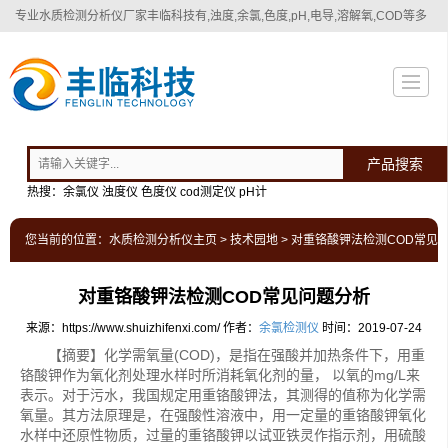
专业
水质检测分析仪厂家
丰临科技有,浊度,余氯,色度,pH,电导,溶解氧,COD等多
种水质检测分析仪！
产品搜索
热搜：余氯仪 浊度仪 色度仪 cod测定仪 pH计
您当前的位置：
水质检测分析仪主页
>
技术园地
> 对重铬酸钾法检测COD常见
对重铬酸钾法检测COD常见问题分析
来源：https://www.shuizhifenxi.com/
作者：
余氯检测仪
时间：2019-07-24
【摘要】化学需氧量(COD)，是指在强酸并加热条件下，用重
铬酸钾作为氧化剂处理水样时所消耗氧化剂的量， 以氧的mg/L来
表示。对于污水，我国规定用重铬酸钾法，其测得的值称为化学需
氧量。其方法原理是，在强酸性溶液中，用一定量的重铬酸钾氧化
水样中还原性物质，过量的重铬酸钾以试亚铁灵作指示剂，用硫酸