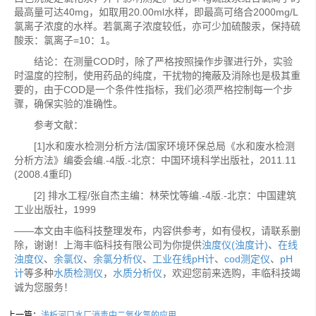
最高量可达40mg，如取用20.00ml水样，即最高可络合2000mg/L
氯离子浓度的水样。若氯离子浓度较低，亦可少加硫酸汞，保持硫
酸汞：氯离子=10：1。
结论：在测量COD时，除了严格按照操作步骤进行外，实验
时温度的控制，使用药品的纯度，干扰物的掩蔽及消除也是极其重
要的，由于COD是一个条件性指标，我们必须严格控制每一个步
骤，确保实验的准确性。
参考文献：
[1]水和废水检测分析方法/国家环境环保总局《水和废水检测
分析方法》编委会编.-4版.-北京：中国环境科学出版社，2011.11
(2008.4重印)
[2] 排水工程/张自杰主编：林荣忱等编.-4版.-北京：中国建筑
工业出版社，1999
——本文由丰临科技整理发布，内容供参考，如有侵权，请联系删
除，谢谢！上海丰临科技有限公司为你提供
浊度仪(浊度计)
、
在线
浊度仪
、
余氯仪
、
余氯分析仪
、
工业在线pH计
、
cod测定仪
、
pH
计
等多种
水质检测仪
，
水质分析仪
，欢迎您前来选购，丰临科技竭
诚为您服务！
上一篇：
浅析河口水厂消毒中二氧化氯的应用