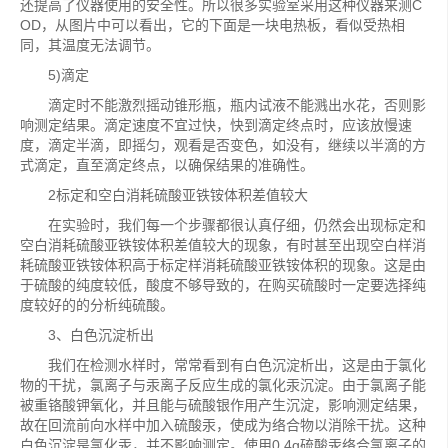
还提高了仪器使用的安全性。所以很多实验室采用这种仪器来测C
OD，从图片中可以看出，它的下面是一块电热板，看似受热相
同，其温度无法调节。
5)滴定
滴定时不能激烈摇动锥形瓶，瓶内试液不能溅出水花，否则影
响测定结果。滴定速度不宜过快，快到滴定终点时，应该放慢速
度，滴定半滴，即摇匀，观看是否变色，如没有，继续以半滴的方
式滴定，直至滴定终点，以确保结果的准确性。
2标定和空白消耗硫酸亚铁铵体积差值较大
在实验时，我们每一个步骤都很认真仔细，仍然会出现标定和
空白消耗硫酸亚铁铵体积差值较大的现象，有时甚至出现空白样消
耗硫酸亚铁铵体积高于标定样消耗硫酸亚铁铵体积的现象。这是由
于硫酸的纯度较低，酸度不够导致的，在购买硫酸时一定要选择纯
度较好的的分析纯硫酸。
3、白色沉淀析出
我们在检测水样时，常常看到有白色沉淀析出，这是由于氯化
物的干扰，氯离子与汞离子反应生成的氯化汞沉淀。由于氯离子能
被重铬酸钾氧化，并且能与硫酸银作用产生沉淀，影响测定结果，
故在回流前向水样中加入硫酸汞，使成为络合物以消除干扰。这种
白色沉淀是氯化汞，并不影响测定。使用0.4g硫酸汞络合氯离子的