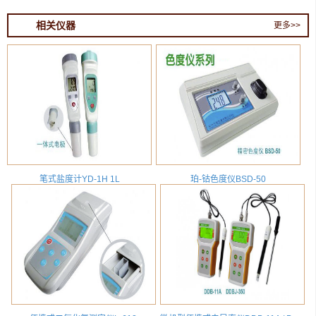
相关仪器
更多>>
笔式盐度计YD-1H 1L
珀-钴色度仪BSD-50