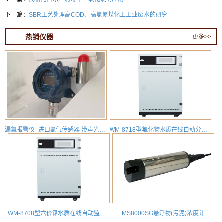
下一篇：
SBR工艺处理高COD、高氨氮煤化工工业废水的研究
热销仪器
更多>>
漏氯报警仪_进口氯气传感器 带声光报警 HD-T700X-CL2
WM-8718型氟化物水质在线自动分析仪
WM-8708型六价铬水质在线自动监测分析仪
MS8000SG悬浮物(污泥)浓度计