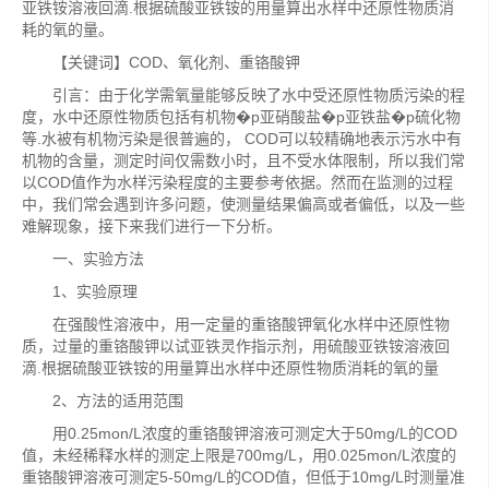
亚铁铵溶液回滴.根据硫酸亚铁铵的用量算出水样中还原性物质消
耗的氧的量。
【关键词】COD、氧化剂、重铬酸钾
引言：由于化学需氧量能够反映了水中受还原性物质污染的程
度，水中还原性物质包括有机物�p亚硝酸盐�p亚铁盐�p硫化物
等.水被有机物污染是很普遍的， COD可以较精确地表示污水中有
机物的含量，测定时间仅需数小时，且不受水体限制，所以我们常
以COD值作为水样污染程度的主要参考依据。然而在监测的过程
中，我们常会遇到许多问题，使测量结果偏高或者偏低，以及一些
难解现象，接下来我们进行一下分析。
一、实验方法
1、实验原理
在强酸性溶液中，用一定量的重铬酸钾氧化水样中还原性物
质，过量的重铬酸钾以试亚铁灵作指示剂，用硫酸亚铁铵溶液回
滴.根据硫酸亚铁铵的用量算出水样中还原性物质消耗的氧的量
2、方法的适用范围
用0.25mon/L浓度的重铬酸钾溶液可测定大于50mg/L的COD
值，未经稀释水样的测定上限是700mg/L，用0.025mon/L浓度的
重铬酸钾溶液可测定5-50mg/L的COD值，但低于10mg/L时测量准