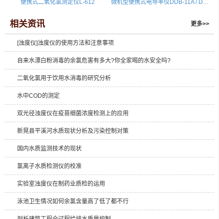
便携式二氧化氯测定仪L-612
微机型便携式电导率仪DDB-11A / DDBJ-350
相关资讯
更多>>
[浊度仪]浊度仪的使用方法和注意事项
自来水漂白粉消毒的余氯危害有多大?你全家喝的水安全吗?
二氧化氯用于饮用水消毒的研究分析
水中COD的测定
双光径浊度仪在疫苗细菌浓度检测上的应用
新晃县平溪河水质现状分析及污染控制对策
国内水质监测技术的现状
氯离子水质检测仪的校准
实验室浊度仪在制药业质检的运用
泳池卫生情况如何余氯含量高了低了都不行