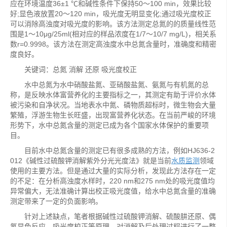
应在环境温度36±1 ℃和碱性条件下保持50～100 min，效果比较
好;显色液放置20～120 min，吸光度无明显变化;通过吸光度校正
可以消除高浊度对吸光度的影响。该方法测定总氮的的质量线性范
围是1～10μg/25ml(相对应的样品浓度在1/7～10/7 mg/L)，相关系
数r=0.9998。该方法在测定高浊度水中总氮含量时，准确度和精密
度良好。
关键词：总氮 消解 还原 吸光度校正
水中总氮为水中硝酸盐氮、亚硝酸盐氮、氨氮与有机氮的总
称，是反映水体富营养化的主要指标之一，其测定有助于评价水体
被污染和自净状况。当地表水中氮、磷物质超标时，微生物会大量
繁殖，浮游生物生长旺盛，出现富营养化状态。在当前严峻的环境
形势下，水中总氮含量的测定已成为各个国家水体保护的重要项
目。
目前水中总氮含量的测定已有很多成熟的方法，例如HJ636-2
012《碱性过硫酸钾消解紫外分光光度法》就是当前
水质监测
领域
使用的主要方法。但是通过大量的实际分析，发现此方法存在一定
的不足：在分析高浊度水样时，220 nm和275 nm处的吸光度值均
异常偏大，无法准确计算出校正吸光度值，给水中总氮含量的准确
测定带来了一定的负面影响。
针对上述缺点，笔者根据碱性过硫酸钾消解、硫酸肼还原、偶
氮显色反应、吸光度校正等原理，对消解及后处理过程进行了一整