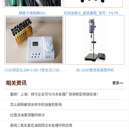
碘离子电极碘201
在线浊度仪_超低量程_型号：FILTR330M1-SS010_量程：(0-0.5)~10NTU
COD测定仪,QW-COD-T型台式COD快速测定仪,化学需氧量测定仪（含9孔快速消解器）
JB-120D数显恒速搅拌机
相关资讯
更多>>
重磅！上海：排污企业可与污水处理厂协商制定排放标准！
怎么排除被测水样中的浊度的影响
比值法浊度测量的探讨
高纯二氧化氯在油田回注水处理中的应用