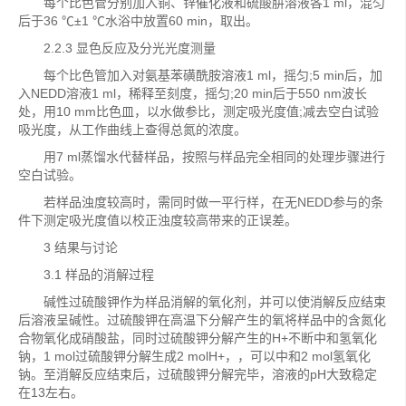
每个比色管分别加入铜、锌催化液和硫酸肼溶液各1 ml，混匀
后于36 ℃±1 ℃水浴中放置60 min，取出。
2.2.3 显色反应及分光光度测量
每个比色管加入对氨基苯磺酰胺溶液1 ml，摇匀;5 min后，加
入NEDD溶液1 ml，稀释至刻度，摇匀;20 min后于550 nm波长
处，用10 mm比色皿，以水做参比，测定吸光度值;减去空白试验
吸光度，从工作曲线上查得总氮的浓度。
用7 ml蒸馏水代替样品，按照与样品完全相同的处理步骤进行
空白试验。
若样品浊度较高时，需同时做一平行样，在无NEDD参与的条
件下测定吸光度值以校正浊度较高带来的正误差。
3 结果与讨论
3.1 样品的消解过程
碱性过硫酸钾作为样品消解的氧化剂，并可以使消解反应结束
后溶液呈碱性。过硫酸钾在高温下分解产生的氧将样品中的含氮化
合物氧化成硝酸盐，同时过硫酸钾分解产生的H+不断中和氢氧化
钠，1 mol过硫酸钾分解生成2 molH+，，可以中和2 mol氢氧化
钠。至消解反应结束后，过硫酸钾分解完毕，溶液的pH大致稳定
在13左右。