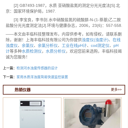
[2] GB7493-1987，水质 亚硝酸盐氮的测定分光光度法[S].北
京：国家环境保护局，1987.
[3] 李宝良，李书剑.水中硝酸盐氮的硫酸肼-N-(1-萘基)乙二胺
盐酸分光光度测定法[J].环境与健康杂志，2006，23(6)：557-558.
——本文由丰临科技整理发布，内容供参考，如有侵权，请联系删
除，谢谢！上海丰临科技有限公司为你提供
浊度仪(浊度计)
、
在线
浊度仪
、
余氯仪
、
余氯分析仪
、
工业在线pH计
、
cod测定仪
、
pH
计
等多种
水质检测仪
，
水质分析仪
，欢迎您前来选购，丰临科技竭
诚为您服务！
上一篇：
检测河水浊度传感器的设计
下一篇：
家用水质浑浊度简易快速监控装置
热销仪器
更多>>