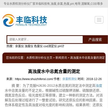
专业
水质检测分析仪厂家
丰临科技有,浊度,余氯,色度,pH,电导,溶解氧,COD等多
种水质检测分析仪！
产品搜索
热搜：余氯仪 浊度仪 色度仪 cod测定仪 pH计
您当前的位置：
水质检测分析仪主页
>
新闻资讯
> 高浊度水中总氮含量的测定
高浊度水中总氮含量的测定
来源：https://www.shuizhifenxi.com/
作者：
余氯检测仪
时间：2018-12-26
摘 要：为了克服HJ636-2012水质总氮的测定法中测定高
浊度
水中总氮含量的不足之处，根据碱性过硫酸钾消解、硫酸肼还原、
偶氮显色反应、吸光度校正等原理，建立一种新的测定方法。对消
解及后处理过程进行了一整套试验，研究还原反应的影响因素、显
色体系稳定性及高浊度对吸光度的影响和消除。结果表明：还原反