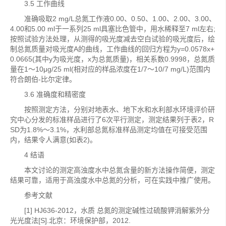
3.5 工作曲线
准确吸取2 mg/L总氮工作液0.00、0.50、1.00、2.00、3.00、
4.00和5.00 ml于一系列25 ml具塞比色管中，用水稀释至7 ml左右;
按照试验方法处理，从测得的吸光度减去空白试验的吸光度后，绘
制总氮质量对吸光度A的曲线，工作曲线的回归方程为y=0.0578x+
0.0665(其中y为吸光度，x为总氮质量)，相关系数0.9998，总氮质
量在1～10μg/25 ml(相对应的样品浓度在1/7～10/7 mg/L)范围内
符合朗伯-比尔定律。
3.6 准确度和精密度
按照测定方法，分别对地表水、地下水和水利部水环境评价研
究中心分发的标准样品进行了6次平行测定，测定结果列于表2，R
SD为1.8%～3.1%，水利部总氮标准样品测定均值在可接受范围
内，结果令人满意(如表2)。
4 结语
本文讨论的测定高浊度水中总氮含量的新方法操作简便，测定
结果可靠，适用于高浊度水中总氮的分析，可在实践中推广使用。
参考文献
[1] HJ636-2012，水质 总氮的测定碱性过硫酸钾消解紫外分
光光度法[S].北京：环境保护部，2012.