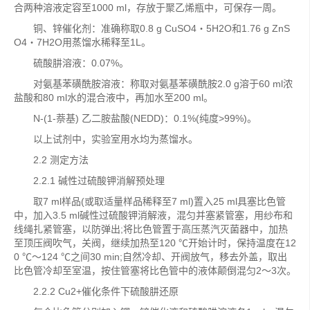
合两种溶液定容至1000 ml，存放于聚乙烯瓶中，可保存一周。
铜、锌催化剂：准确称取0.8 g CuSO4・5H2O和1.76 g ZnS
O4・7H2O用蒸馏水稀释至1L。
硫酸肼溶液：0.07%。
对氨基苯磺酰胺溶液：称取对氨基苯磺酰胺2.0 g溶于60 ml浓
盐酸和80 ml水的混合液中，再加水至200 ml。
N-(1-萘基) 乙二胺盐酸(NEDD)：0.1%(纯度>99%)。
以上试剂中，实验室用水均为蒸馏水。
2.2 测定方法
2.2.1 碱性过硫酸钾消解预处理
取7 ml样品(或取适量样品稀释至7 ml)置入25 ml具塞比色管
中，加入3.5 ml碱性过硫酸钾消解液，混匀并塞紧管塞，用纱布和
线绳扎紧管塞，以防弹出;将比色管置于高压蒸汽灭菌器中，加热
至顶压阀吹气，关阀，继续加热至120 ℃开始计时，保持温度在12
0 ℃～124 ℃之间30 min;自然冷却、开阀放气，移去外盖，取出
比色管冷却至室温，按住管塞将比色管中的液体颠倒混匀2～3次。
2.2.2 Cu2+催化条件下硫酸肼还原