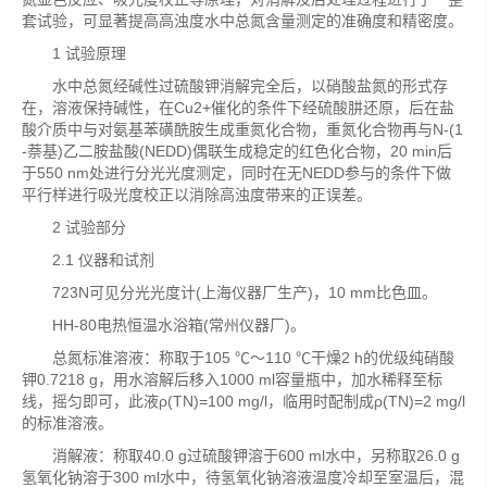
套试验，可显著提高高浊度水中总氮含量测定的准确度和精密度。
1 试验原理
水中总氮经碱性过硫酸钾消解完全后，以硝酸盐氮的形式存
在，溶液保持碱性，在Cu2+催化的条件下经硫酸肼还原，后在盐
酸介质中与对氨基苯磺酰胺生成重氮化合物，重氮化合物再与N-(1
-萘基)乙二胺盐酸(NEDD)偶联生成稳定的红色化合物，20 min后
于550 nm处进行分光光度测定，同时在无NEDD参与的条件下做
平行样进行吸光度校正以消除高浊度带来的正误差。
2 试验部分
2.1 仪器和试剂
723N可见分光光度计(上海仪器厂生产)，10 mm比色皿。
HH-80电热恒温水浴箱(常州仪器厂)。
总氮标准溶液：称取于105 ℃～110 ℃干燥2 h的优级纯硝酸
钾0.7218 g，用水溶解后移入1000 ml容量瓶中，加水稀释至标
线，摇匀即可，此液ρ(TN)=100 mg/l，临用时配制成ρ(TN)=2 mg/l
的标准溶液。
消解液：称取40.0 g过硫酸钾溶于600 ml水中，另称取26.0 g
氢氧化钠溶于300 ml水中，待氢氧化钠溶液温度冷却至室温后，混