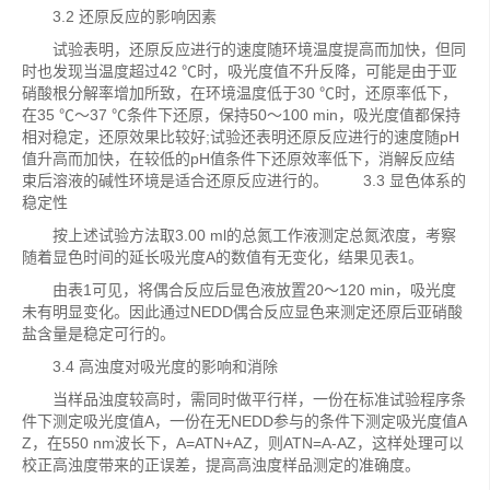
3.2 还原反应的影响因素
试验表明，还原反应进行的速度随环境温度提高而加快，但同
时也发现当温度超过42 ℃时，吸光度值不升反降，可能是由于亚
硝酸根分解率增加所致，在环境温度低于30 ℃时，还原率低下，
在35 ℃～37 ℃条件下还原，保持50～100 min，吸光度值都保持
相对稳定，还原效果比较好;试验还表明还原反应进行的速度随pH
值升高而加快，在较低的pH值条件下还原效率低下，消解反应结
束后溶液的碱性环境是适合还原反应进行的。 3.3 显色体系的
稳定性
按上述试验方法取3.00 ml的总氮工作液测定总氮浓度，考察
随着显色时间的延长吸光度A的数值有无变化，结果见表1。
由表1可见，将偶合反应后显色液放置20～120 min，吸光度
未有明显变化。因此通过NEDD偶合反应显色来测定还原后亚硝酸
盐含量是稳定可行的。
3.4 高浊度对吸光度的影响和消除
当样品浊度较高时，需同时做平行样，一份在标准试验程序条
件下测定吸光度值A，一份在无NEDD参与的条件下测定吸光度值A
Z，在550 nm波长下，A=ATN+AZ，则ATN=A-AZ，这样处理可以
校正高浊度带来的正误差，提高高浊度样品测定的准确度。