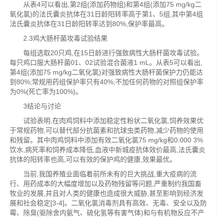
从表4可以看出,第2组(添加药物组)和第4组(添加75 mg/kg二
氧化氯)的法氏囊炎抗体在31日龄阳转率高于第1、5组,其中第4组
法氏囊炎抗体在31日龄阳转率达到80%,保护率最高。
2.3鸡大肠杆菌攻毒试验结果
每组选取20只鸡,在15日龄进行强致病性大肠杆菌攻毒试验。
每只鸡口服大肠杆菌01、02试验混合菌液1 mL。从表5可以看出,
第4组(添加75 mg/kg二氧化氯)对强致病性大肠杆菌保护力仍能达
到80%;常规用药组保护率只有40%;不加任何药物的对照组保护率
为0%(死亡率为100%)。
3结论与讨论
试验表明,在肉鸡饲料中添加稳定性粉状二氧化氯,饲养效果优
于常规药物,可以替代部分抗菌素和抗球虫类药物,减少药物的使用
和残留。其中肉鸡饲料中添加有效二氧化氯75 mg/kg和0.000 3%
饮水,病死率和饲养成本降低,血液中新城疫抗体效价最高,法氏囊炎
抗体的阳转率也高,可以有效的保护鸡的健康,效果最优。
当前,我国养殖业面临着前所未有的巨大挑战,重大疫病的流
行、用药成本的大幅度增加以及药物残留等问题,严重制约我国畜
牧业的发展,并且对人类的健康也造成很大威胁,甚至影响到经济发
展和社会稳定[3-4]。二氧化氯消毒剂具有高效、无毒、安全以及防
霉、除臭(驱除舍内氨气、硫化氢等有害气体)和与有机物反应不产