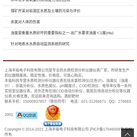
水中化学需氧量COD测定方法的比较
煤矿开采对岩溶区水质及土壤的污染与评价
余氯对人体的伤害
浊度是衡量水质好坏的重要指标之一-出厂水要求浊度＜1度(ntu)
针对地表水水质自动监测系统的研究
上海丰临电子科技有限公司是专业的
水质检测分析仪
器仪表厂家，所研发生产
的仪器精度高，稳定性强，价格低，可放心购买。
丰临科技专营水质检测分析仪器仪表包括
余氯检测仪(比色计)
、
浊度仪（浊度
计）
、
余氯分析仪
、
水质色度仪
、
pH酸度计
、
COD检测仪
、
电导率仪
等一系列
实验室仪器仪表，另外还有
在线COD自动分析仪
、
氨氮在线自动分析仪
等仪器
仪表,价格优惠，欢迎前来咨询选购。
溅射靶材
联系手机：
15000937857
（微信同号） 电话：
021-31266671
QQ：
276683
2001
Copyright © 2014-2021 上海丰临电子科技有限公司
沪ICP备17046009号
版权
所有.