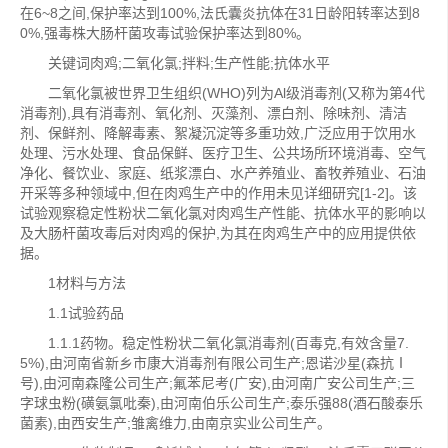
在6~8之间,保护率达到100%,法氏囊炎抗体在31日龄阳转率达到8
0%,强毒株大肠杆菌攻毒试验保护率达到80%。
关键词肉鸡;二氧化氯;拌料;生产性能;抗体水平
二氧化氯被世界卫生组织(WHO)列为Al级消毒剂(又称为第4代
消毒剂),具有消毒剂、氧化剂、灭藻剂、漂白剂、除味剂、清洁
剂、保鲜剂、降解毒素、絮凝沉淀等多重功效,广泛应用于饮用水
处理、污水处理、食品保鲜、医疗卫生、公共场所环境消毒、空气
净化、餐饮业、家庭、纸浆漂白、水产养殖业、畜牧养殖业、石油
开采等多种领域中,但在肉鸡生产中的作用未见详细研究[1-2]。该
试验观察稳定性粉状二氧化氯对肉鸡生产性能、抗体水平的影响以
及大肠杆菌攻毒后对肉鸡的保护,为其在肉鸡生产中的应用提供依
据。
1材料与方法
1.1试验药品
1.1.1药物。稳定性粉状二氧化氯消毒剂(百毒克,有效含量7.
5%),由河南省新乡市康大消毒剂有限公司生产;恩诺沙星(森抗Ⅰ
号),由河南森隆公司生产;氟苯尼考(广安),由河南广安公司生产;三
字球虫粉(磺氨氯吡秦),由河南伯乐公司生产;泰乐强88(酒石酸泰乐
菌素),由西安生产;雏禽维力,由南京实业公司生产。