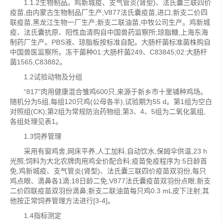
1.1.2生物制品。鸡新城疫、支气管炎(肾型)、法氏囊三联四价
疫苗,由内蒙古生物制品厂生产;V877法氏囊疫苗,进口;新支二价四
联疫苗,黑龙江生物一厂生产;新支二联油苗,中牧公司生产。鸡新城
疫、法氏囊抗原、阳性血清购自中国兽药监察所;琼脂糖,上海东海
制药厂生产。PBS液、琼脂板按标准自配。大肠杆菌标准菌株购自
中国兽医监察所。冻干菌种01:大肠杆菌249、C83845;02:大肠杆
菌1565,C83882。
1.2试验动物及分组
“817”肉用健康混合雏鸡600只,来源于新乡市十里铺种鸡场。
随机分为5组,每组120只鸡(公母各半),试验期为55 d。第1组为空白
对照组(CK);第2组为常规防治药物组;第3、4、5组为二氧化氯组,
各组处理见表1。
1.3饲养管理
采用有窗鸡舍,网床平养,人工加料,自动饮水,保姆伞供温,23 h
光照;饲料为大北农牌肉用鸡全价配合料;疫苗免疫程序为:5日龄首
免,鸡新城疫、支气管炎(肾型)、法氏囊三联四价疫苗双羽份,每只
鸡点眼、滴鼻各1滴;18日龄二免,V877法氏囊疫苗双羽份点眼;新支
二价四联疫苗双羽份滴鼻;新支二联油苗每只鸡0.3 mL皮下注射;其
他按正常饲养管理方法进行[3-4]。
1.4指标测定