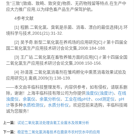
生“三致”(致癌、致畸、致突变)物质、无药物残留等特点,在生产中
应大力推广应用,以为绿色畜产品生产保驾护航。
4参考文献
[1] 程鹏.二氧化氯、臭氧是杀菌、消毒、漂白的最佳选择[J].环
境科学与技术,2001(21):31-32.
[2] 吴予奇.新型二氧化氯在养鸡场的应用研究[C]∥第十四届全
国二氧化氯生产应用技术研讨会论文集,2008:184-188.
[3] 王广站.二氧化氯在畜牧养殖方面的应用[C]∥第十四届全国
二氧化氯生产应用技术研讨会论文集,2008:150-156.
[4] 孙清莲.二氧化氯消毒剂在雏鸡孵化中熏蒸消毒效果试验及
应用研究[J].禽病,2009(3):138-139.
——本文由丰临科技整理发布，内容供参考，如有侵权，请联系删
除，谢谢！上海丰临科技有限公司为你提供
浊度仪(浊度计)
、
在线
浊度仪
、
余氯仪
、
余氯分析仪
、
工业在线pH计
、
cod测定仪
、
pH
计
等多种
水质检测仪
，
水质分析仪
，欢迎您前来选购，丰临科技竭
诚为您服务！
上一篇：
试论二氧化氯法处理含氰工业废水及效果分析
下一篇：
稳定性二氧化氯消毒技术在鹿泉市农村饮水中的应用