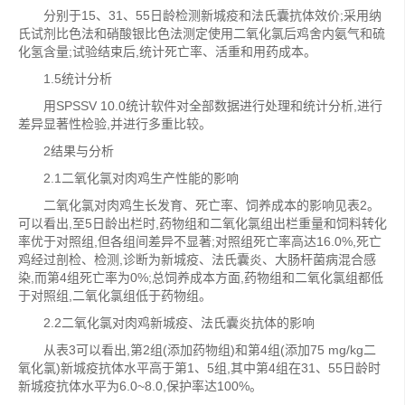
分别于15、31、55日龄检测新城疫和法氏囊抗体效价;采用纳
氏试剂比色法和硝酸银比色法测定使用二氧化氯后鸡舍内氨气和硫
化氢含量;试验结束后,统计死亡率、活重和用药成本。
1.5统计分析
用SPSSV 10.0统计软件对全部数据进行处理和统计分析,进行
差异显著性检验,并进行多重比较。
2结果与分析
2.1二氧化氯对肉鸡生产性能的影响
二氧化氯对肉鸡生长发育、死亡率、饲养成本的影响见表2。
可以看出,至5日龄出栏时,药物组和二氧化氯组出栏重量和饲料转化
率优于对照组,但各组间差异不显著;对照组死亡率高达16.0%,死亡
鸡经过剖检、检测,诊断为新城疫、法氏囊炎、大肠杆菌病混合感
染,而第4组死亡率为0%;总饲养成本方面,药物组和二氧化氯组都低
于对照组,二氧化氯组低于药物组。
2.2二氧化氯对肉鸡新城疫、法氏囊炎抗体的影响
从表3可以看出,第2组(添加药物组)和第4组(添加75 mg/kg二
氧化氯)新城疫抗体水平高于第1、5组,其中第4组在31、55日龄时
新城疫抗体水平为6.0~8.0,保护率达100%。