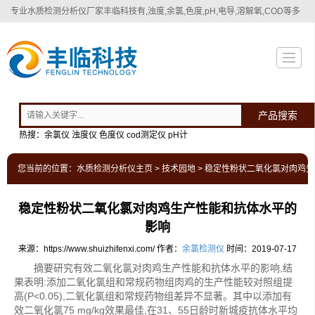
专业
水质检测分析仪厂家
丰临科技有,浊度,余氯,色度,pH,电导,溶解氧,COD等多
种水质检测分析仪！
产品搜索
热搜：余氯仪 浊度仪 色度仪 cod测定仪 pH计
您当前的位置：
水质检测分析仪主页
>
技术园地
> 稳定性粉状二氧化氯对肉鸡
稳定性粉状二氧化氯对肉鸡生产性能和抗体水平的
影响
来源：https://www.shuizhifenxi.com/
作者：
余氯检测仪
时间：2019-07-17
摘要研究有效二氧化氯对肉鸡生产性能和抗体水平的影响,结
果表明:添加二氧化氯组和常规药物组肉鸡的生产性能较对照组提
高(P<0.05),二氧化氯组和常规药物组差异不显著。其中以添加有
效二氧化氯75 mg/kg效果最佳,在31、55日龄时新城疫抗体水平均